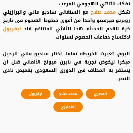
تفكك الثلاثي الهجومي المرعب
شكل
محمد صلاح
مع السنغالي ساديو ماني والبرازيلي
روبرتو فيرمينو واحدا من أقوى خطوط الهجوم في تاريخ
كرة القدم الحديثة. هذا الثلاثي المتناغم قاد
ليفربول
لاكتساح دفاعات الخصوم لسنوات.
اليوم، تغيرت الخريطة تماما. اختار ساديو ماني الرحيل
مبكرا ليخوض تجربة في بايرن ميونخ الألماني قبل أن
يستقر به المطاف في الدوري السعودي بقميص نادي
النصر.
المصري
محمد صلاح
ليفربول
الانجليزي