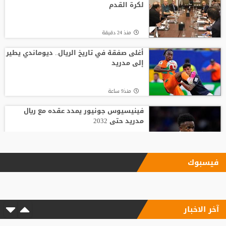
لكرة القدم
منذ 24 دقيقة
أغلى صفقة في تاريخ الريال.. ديوماندي يطير
إلى مدريد
منذ9 ساعة
فينيسيوس جونيور يمدد عقده مع ريال
مدريد حتى 2032
منذ 15 دقيقة
فيسبوك
بعد رفض السعودية.. نادٍ فرنسي يتوصل
لاتفاق مع هيثم حسن
آخر الاخبار
منذ13 ساعة