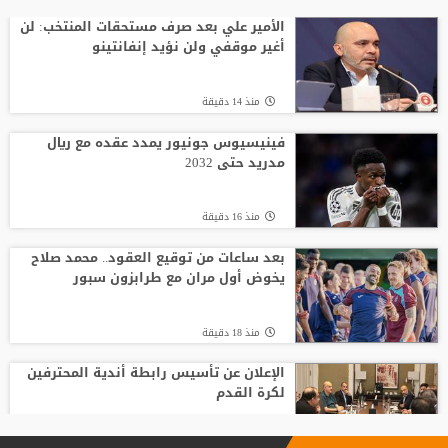
وسط صراع برشلونة وريال مدريد على ضمه..
رودري يحسم قراره ويختار وجهته المقبلة
الأمير علي بعد صرف مستحقات المنتخب: لن
أغير موقفي ولن نؤيد إنفانتينو
منذ3 ساعة
منذ 14 دقيقة
تصريح رسمي يعقد مهمة برشلونة في
صفقة المستقبل
فينيسيوس جونيور يمدد عقده مع ريال
مدريد حتى 2032
منذ10 ساعة
منذ 16 دقيقة
صدام في تدريبات أتلتيكو.. ألفاريز يطالب
سيميوني بتسهيل رحيله لبرشلونة
بعد ساعات من توقيع العقود.. محمد صلاح
يخوض أول مران مع طرابزون سبور
منذ9 ساعة
منذ 18 دقيقة
الإعلان عن تأسيس رابطة أندية المحترفين
لكرة القدم
منذ 24 دقيقة