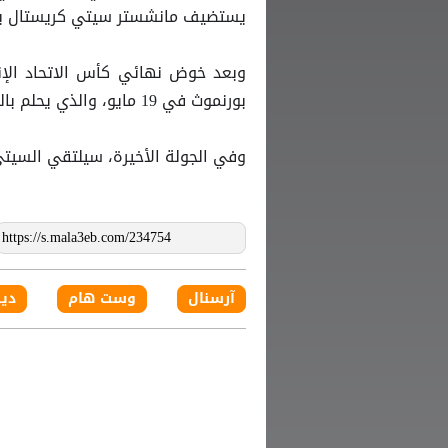
يستضيف مانشستر سيتي كريستال بالاس
بورنموث في 19 مايو، والذي يحلم بالتأهل لدوري أبطال أوروبا.
وفي الجولة الأخيرة، سيلتقي السيتي ضد أستون فيلا ف
آرسنال
وست هام
دي