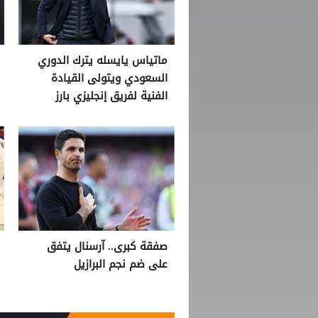
ماتياس يايسله يترك الدوري
السعودي ويتولى القيادة
الفنية لفريق إنجليزي بارز
صفقة كبرى.. آرسنال يتفق
على ضم نجم البرازيل