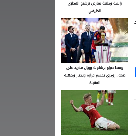
رابطة وطنية يعارض ترشيح القطري
الخليفي
 ضد
وسط صراع برشلونة وريال مدريد على
Ou
S
ضمه.. رودري يحسم قراره ويختار وجهته
المقبلة