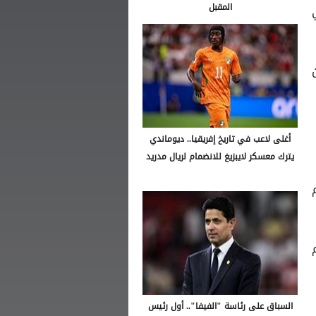
المقبل
ي
نقاط عن
أغلى لاعب في تاريخ إفريقيا.. ديوماندي
يترك معسكر لايبزيغ للانضمام لريال مدريد
ر، ثم
السباق على رئاسة "الفيفا".. أول رئيس