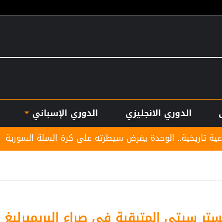
الدوري الانجليزي
الدوري الإسباني
حدة يفرض سيطرته على كرة السلة السورية
بعمر 16 عاما.. لاعب يدخل تاريخ سبارتاك موسكو برقم قياسي جديد
ستر سيتي المتبقية في صراع البريميرليغ