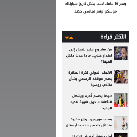
بعمر 16 عاما.. لاعب يدخل تاريخ سبارتاك
موسكو برقم قياسي جديد
الأكثر قراءة
من مشروع مثير للجدل إلى
اعتذار علني.. ماذا حدث داخل
الفيفا؟
الاتحاد الدولي لكرة الطائرة
يصدر موقفه الرسمي بشأن
منتخب روسيا
صيصا يحسم أمره ويشعل
التكهنات حول هوية ناديه
الجديد
بسبب مورينيو.. ريال مدريد
متفائل بتدمير مخطط آرسنال
أول صفقة أجنبية.. الاتحاد