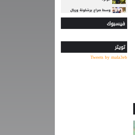
وسط صراع برشلونة وريال
مدريد على ضمه.. رودري يحسم
فيسبوك
قراره ويختار وجهته المقبلة
أغلى لاعب في تاريخ إفريقيا..
ديوماندي يترك معسكر لايبزيغ
للانضمام لريال مدريد
تويتر
Tweets by mala3eb
الاتحاد الأوروبي لكرة القدم
يتمسّك بمقاطعته بطولات
كأس العالم
الأمير علي بعد صرف
مستحقات المنتخب: لن أغير
موقفي ولن نؤيد إنفانتينو
بعد اقترابه من ليفركوزن.. هل
يشارك ديابي مع الاتحاد في
قمة الجزيرة؟