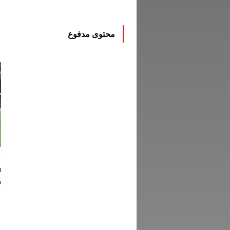
محتوى مدفوع
ا
ف
ك