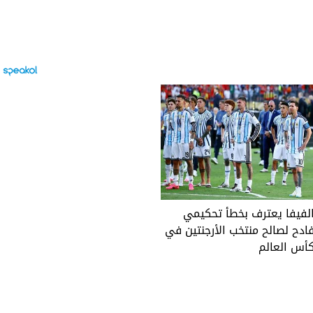
لفيفا يعترف بخطأ تحكيمي
ادح لصالح منتخب الأرجنتين في
أس العالم