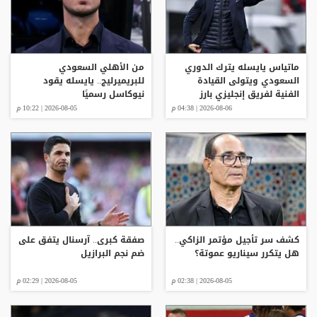
ماتياس يايسله يترك الدوري
من الأهلي السعودي
السعودي ويتولى القيادة
للبريميرليج.. يايسله يقود
الفنية لفريق إنجليزي بارز
نيوكاسل رسميًا
2026-08-06 | 04:38 م
2026-08-05 | 10:22 م
كشف سر تأجيل مؤتمر الزاكي..
صفقة كبرى.. آرسنال يتفق على
هل يتكرر سيناريو عموتة؟
ضم نجم البرازيل
2026-08-05 | 02:38 م
2026-08-05 | 02:29 م