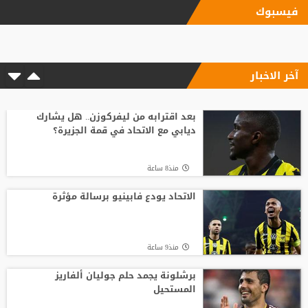
فيسبوك
الاتحاد يودع فابينيو برسالة مؤثرة
آخر الاخبار
منذ9 ساعة
السباق على رئاسة "الفيفا".. أول رئيس
رابطة وطنية يعارض ترشيح القطري الخليفي
بعد اقترابه من ليفركوزن.. هل يشارك
ديابي مع الاتحاد في قمة الجزيرة؟
منذ12 ساعة
منذ8 ساعة
الفيفا يصرف مكافآت الأردن والأمير علي
يؤكد مجددا عدم دعمه لإنفانتينو
الاتحاد يودع فابينيو برسالة مؤثرة
منذ11 ساعة
منذ9 ساعة
بعمر 16 عاما.. لاعب يدخل تاريخ سبارتاك
موسكو برقم قياسي جديد
برشلونة يجمد حلم جوليان ألفاريز
المستحيل