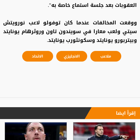
العقوبات بعد جلسة استماع خاصة به".
ووقعت المخالفات عندما كان توفولو لاعب نورويتش
سيتي ولعب معارا في سويندون تاون وروثرهام يونايتد
وبيتربورو يونايتد وسكونثورب يونايتد.
ملاعب
الانجليزي
الاتحاد
إقرأ ايضا