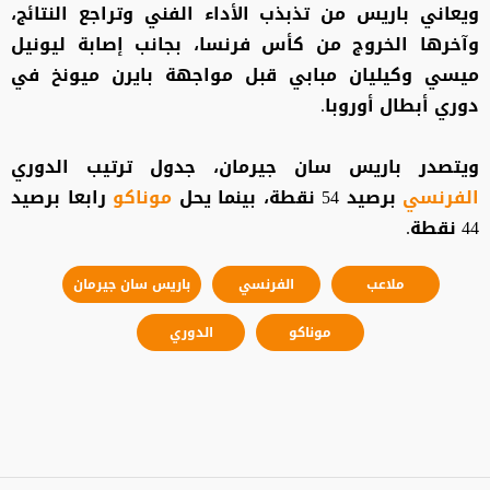
ويعاني باريس من تذبذب الأداء الفني وتراجع النتائج،
وآخرها الخروج من كأس فرنسا، بجانب إصابة ليونيل
ميسي وكيليان مبابي قبل مواجهة بايرن ميونخ في
دوري أبطال أوروبا.
ويتصدر باريس سان جيرمان، جدول ترتيب الدوري
الفرنسي
برصيد 54 نقطة، بينما يحل
موناكو
رابعا برصيد
44 نقطة.
ملاعب
الفرنسي
باريس سان جيرمان
موناكو
الدوري