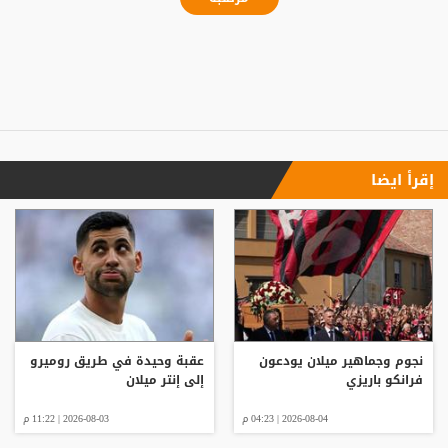
إقرأ ايضا
نجوم وجماهير ميلان يودعون
عقبة وحيدة في طريق روميرو
فرانكو باريزي
إلى إنتر ميلان
2026-08-04 | 04:23 م
2026-08-03 | 11:22 م