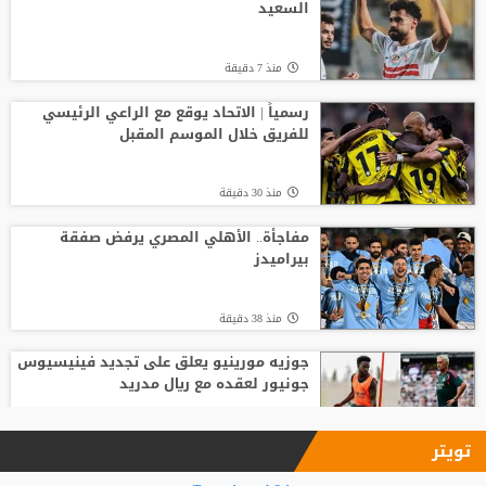
السعيد
منذ16 ساعة
منذ 7 دقيقة
باريس سان جيرمان يتوصل إلى اتفاق مع
فيران توريس
رسمياً | الاتحاد يوقع مع الراعي الرئيسي
للفريق خلال الموسم المقبل
منذ9 ساعة
منذ 30 دقيقة
لوكا زيدان يودع غرناطة ويوقع لناد إسباني
جديد
مفاجأة.. الأهلي المصري يرفض صفقة
بيراميدز
منذ16 ساعة
منذ 38 دقيقة
جوزيه مورينيو يعلق على تجديد فينيسيوس
جونيور لعقده مع ريال مدريد
منذ 47 دقيقة
تويتر