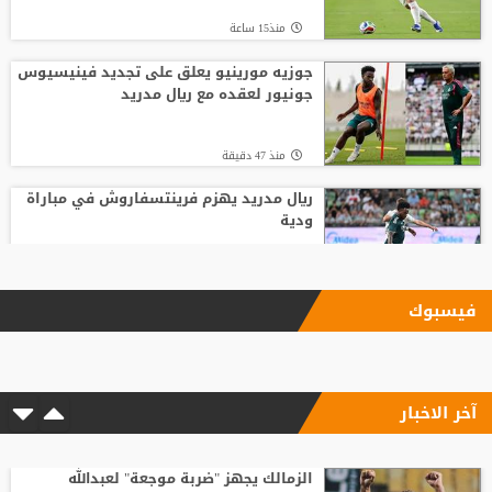
منذ15 ساعة
جوزيه مورينيو يعلق على تجديد فينيسيوس
جونيور لعقده مع ريال مدريد
منذ 47 دقيقة
ريال مدريد يهزم فرينتسفاروش في مباراة
ودية
منذ9 ساعة
فيسبوك
ليفربول يحسم صفقة أراخو لاعب برشلونة
آخر الاخبار
منذ10 ساعة
الاتحاد الإنجليزي يقر قواعد جديدة بعد
مأساة وفاة لاعب شاب
الزمالك يجهز "ضربة موجعة" لعبدالله