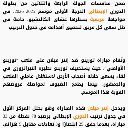
ضمن منافسات الجولة الرابعة والثلاثين من بطولة
الدوري
الإيطالي
الدرجة الأولى موسم 2025–2026، في
مواجهة
مرتقبة
ينتظرها عشاق الكالتشيو، خاصة في
ظل سعي كل فريق لتحقيق أهدافه في جدول الترتيب.
وتُقام مباراة تورينو ضد إنتر ميلان على ملعب “تورينو
الأولمبي”، حيث يستضيف تورينو نظيره النيراتزوري في
لقاء يسعى خلاله أصحاب الأرض لاستغلال عاملي الملعب
والجمهور، بينما يطمح الضيوف لمواصلة عروضهم
القوية هذا الموسم.
ويدخل
إنتر ميلان
هذه المباراة وهو يحتل المركز الأول
في جدول ترتيب
الدوري
الإيطالي برصيد 78 نقطة من 33
مباراة، بعدما حقق 25 انتصارًا و3 تعادلات مقابل 5 هزائم،