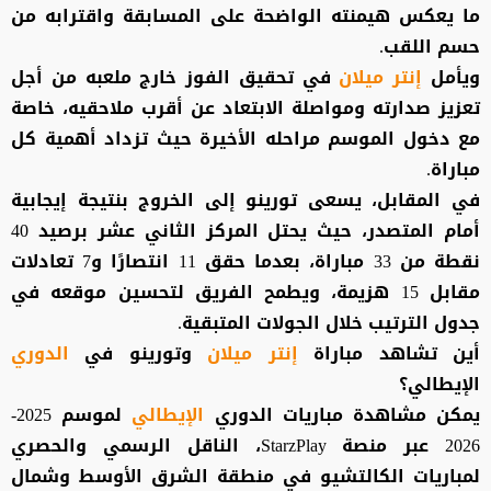
ما يعكس هيمنته الواضحة على المسابقة واقترابه من
حسم اللقب.
ويأمل
إنتر ميلان
في تحقيق الفوز خارج ملعبه من أجل
تعزيز صدارته ومواصلة الابتعاد عن أقرب ملاحقيه، خاصة
مع دخول الموسم مراحله الأخيرة حيث تزداد أهمية كل
مباراة.
في المقابل، يسعى تورينو إلى الخروج بنتيجة إيجابية
أمام المتصدر، حيث يحتل المركز الثاني عشر برصيد 40
نقطة من 33 مباراة، بعدما حقق 11 انتصارًا و7 تعادلات
مقابل 15 هزيمة، ويطمح الفريق لتحسين موقعه في
جدول الترتيب خلال الجولات المتبقية.
أين تشاهد مباراة
إنتر ميلان
وتورينو في
الدوري
الإيطالي؟
يمكن مشاهدة مباريات الدوري
الإيطالي
لموسم 2025-
2026 عبر منصة StarzPlay، الناقل الرسمي والحصري
لمباريات الكالتشيو في منطقة الشرق الأوسط وشمال