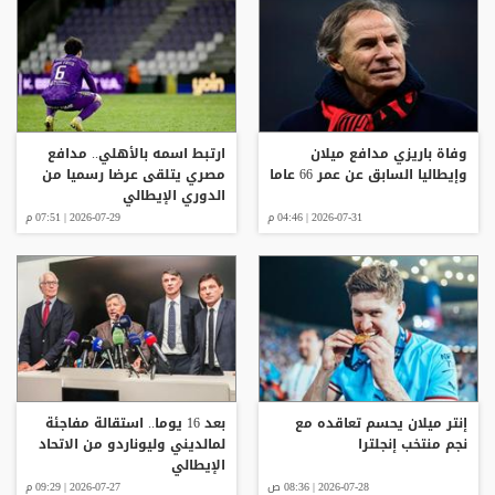
وفاة باريزي مدافع ميلان
ارتبط اسمه بالأهلي.. مدافع
وإيطاليا السابق عن عمر 66 عاما
مصري يتلقى عرضا رسميا من
الدوري الإيطالي
2026-07-31 | 04:46 م
2026-07-29 | 07:51 م
إنتر ميلان يحسم تعاقده مع
بعد 16 يوما.. استقالة مفاجئة
نجم منتخب إنجلترا
لمالديني وليوناردو من الاتحاد
الإيطالي
2026-07-28 | 08:36 ص
2026-07-27 | 09:29 م