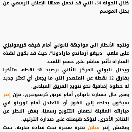
خلال الجولة 34، التي قد تحمل معها الإعلان الرسمي عن
بطل الموسم.
وتتجه الأنظار إلى مواجهة نابولي أمام ضيفه كريمونيزي
على ملعب "دييغو أرماندو مارادونا"، حيث قد يكون لهذه
المباراة تأثير مباشر على حسم اللقب.
ويحتل نابولي المركز الثاني برصيد 66 نقطة، متأخرا
بفارق 12 نقطة عن المتصدر إنتر، ما يجعل أي تعثر جديد
له خطوة إضافية نحو تتويج الفريق الميلاني.
وفي حال خسارة نابولي أمام فريق كريمونيزي، فإن
إنتر
سيكون بحاجة إلى الفوز أو التعادل أمام تورينو في
مباراته المقبلة لضمان التتويج رسميًا، بغض النظر عن
النتائج الأخرى، ليؤكد هيمنته على صدارة الترتيب.
ويعيش إنتر
ميلان
فترة مميزة تحت قيادة مدربه، حيث