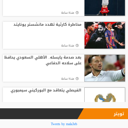
منذ23 ساعة
منذ8 ساعة
خضيرة يفاجئ ريال مدريد
مخاطرة كارثية تهدد مانشستر يونايتد
منذ20 ساعة
منذ8 ساعة
الأميرة آية بنت فيصل تتسلم جائزة التقدير
من الاتحاد الآسيوي للكرة الطائرة
بعد صدمة يايسله.. الأهلي السعودي يحافظ
على سلاحه الدفاعي
منذ11 ساعة
منذ9 ساعة
الفيصلي يتعاقد مع البوركيني سيمبوري
منذ10 ساعة
تويتر
باريس سان جيرمان يعلن التعاقد رسميا مع
Tweets by mala3eb