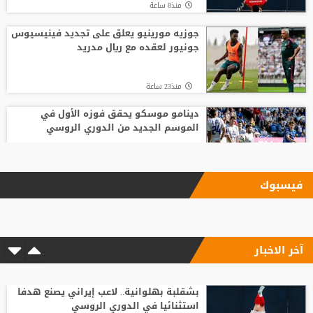
منذ8 ساعة
جوزيه مورينيو يعلق على تجديد فينيسيوس
جونيور لعقده مع ريال مدريد
منذ23 ساعة
دينامو موسكو يحقق فوزه الأول في
الموسم الجديد من الدوري الروسي
منذ14 ساعة
فيسبوك
روميلو لوكاكو يستعد لمنافسة محمد صلاح
في الدوري التركي
آخر الاخبار
منذ22 ساعة
شلباية يشعل ديربي الوحدات والفيصلي
مبكرًا برسالة نارية
بشقلبة بهلوانية.. لاعب إيراني يصنع هدفا
استثنائيا في الدوري الروسي