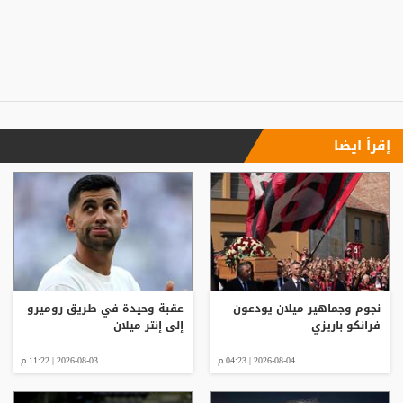
إقرأ ايضا
نجوم وجماهير ميلان يودعون
عقبة وحيدة في طريق روميرو
فرانكو باريزي
إلى إنتر ميلان
2026-08-04 | 04:23 م
2026-08-03 | 11:22 م