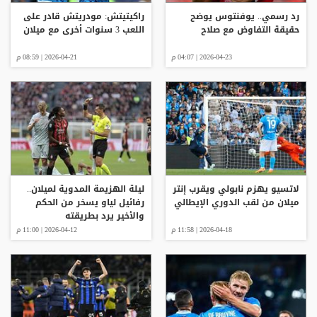
رد رسمي.. يوفنتوس يوضح
راكيتيتش: مودريتش قادر على
حقيقة التفاوض مع صلاح
اللعب 3 سنوات أخرى مع ميلان
2026-04-23 | 04:07 م
2026-04-21 | 08:59 م
لاتسيو يهزم نابولي ويقرب إنتر
ليلة الهزيمة المدوية لميلان..
ميلان من لقب الدوري الإيطالي
رفائيل لياو يسخر من الحكم
والأخير يرد بطريقته
2026-04-18 | 11:58 م
2026-04-12 | 11:00 م