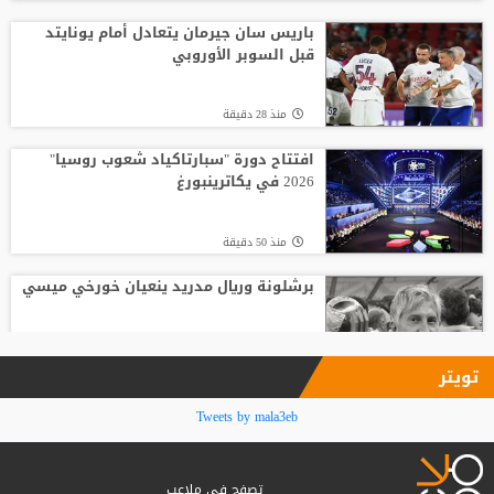
الاتحاد يواصل صدارة الدوري النسوي تحت 14
باريس سان جيرمان يتعادل أمام يونايتد
قبل السوبر الأوروبي
منذ3 ساعة
منذ 28 دقيقة
افتتاح دورة "سبارتاكياد شعوب روسيا" 2026
في يكاترينبورغ
افتتاح دورة "سبارتاكياد شعوب روسيا"
2026 في يكاترينبورغ
منذ 54 دقيقة
منذ 50 دقيقة
برشلونة وريال مدريد ينعيان خورخي ميسي
منذ 53 دقيقة
تويتر
الفيصلي والوحدات في قمة الجولة الأولى
Tweets by mala3eb
من الدوري الأردني للمحترفين
تصفح في ملاعب