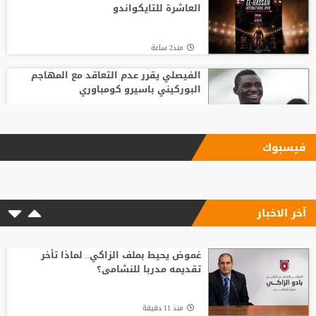
العاشرة للتايكواندو
منذ2 ساعة
الفيصلي يقرر عدم التعاقد مع المهاجم
البوركيني باسيرو كومباوري
منذ3 ساعة
فيسبوك
"اليويفا" يؤكد دفع مستحقات نهاية الخدمة
لموظفة ارتبطت بعلاقة مزعومة مع إنفانتينو
آخر الاخبار
منذ5 ساعة
مع انطلاق الموسم الكروي.. تطبيق تقنية
حكم الفيديو المساعد لأول مرة
غموض يحيط بملف الزاكي.. لماذا تأخر
تقديمه مدربا للنشامى؟
منذ2 ساعة
منذ 11 دقيقة