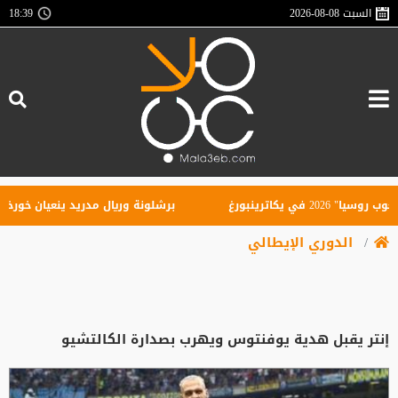
السبت
2026-08-08
18:39
كاترينبورغ
برشلونة وريال مدريد ينعيان خورخي ميس
الدوري الإيطالي
إنتر يقبل هدية يوفنتوس ويهرب بصدارة الكالتشيو