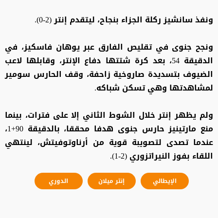
ونفذ سانشيز ركلة الجزاء بنجاح، ليتقدم إنتر (2-0).
ونجح جنوى في تقليص الفارق عبر يوهان فاسكيز، في
الدقيقة 54، بعد كرة شتتها دفاع الإنتر، وقابلها لاعب
الضيوف بتسديدة صاروخية زاحفة، وقف الحارس سومير
لمشاهدتها وهي تسكن شباكه.
ولم يظهر إنتر خلال الشوط الثاني إلا على فترات، بينما
منع مارتينيز حارس جنوى هدفا محققا، بالدقيقة 90+1،
عندما تصدى لتصويبة قوية من أرناوتوفيتش، لينتهي
اللقاء بفوز النيراتزوري (2-1).
الإيطالي
إنتر ميلان
الدوري