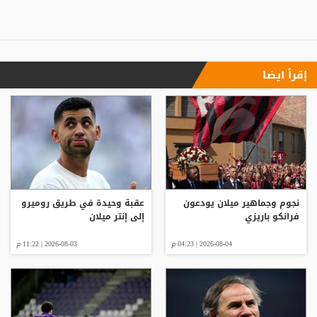
إقرأ ايضا
نجوم وجماهير ميلان يودعون
عقبة وحيدة في طريق روميرو
فرانكو باريزي
إلى إنتر ميلان
2026-08-04 | 04:23 م
2026-08-03 | 11:22 م