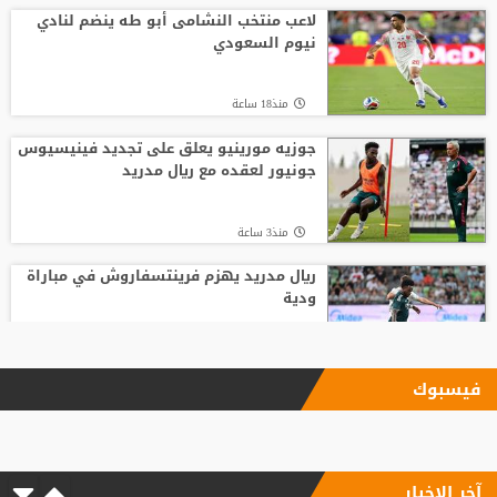
لاعب منتخب النشامى أبو طه ينضم لنادي
نيوم السعودي
منذ18 ساعة
جوزيه مورينيو يعلق على تجديد فينيسيوس
جونيور لعقده مع ريال مدريد
منذ3 ساعة
ريال مدريد يهزم فرينتسفاروش في مباراة
ودية
منذ12 ساعة
فيسبوك
ليفربول يحسم صفقة أراخو لاعب برشلونة
آخر الاخبار
منذ12 ساعة