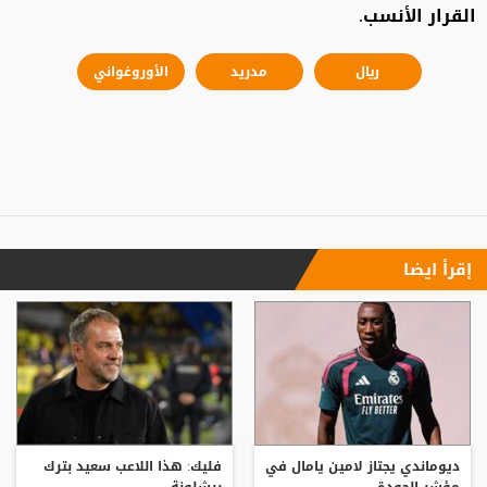
القرار الأنسب.
ريال
مدريد
الأوروغواني
إقرأ ايضا
ديوماندي يجتاز لامين يامال في
فليك: هذا اللاعب سعيد بترك
مؤشر الجودة
برشلونة