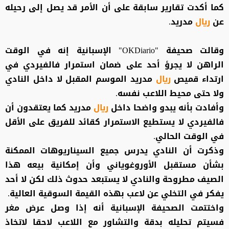
كما أكدت تقارير سابقة على أن الأمر قد يصل إلى رحيله
عن
ريال
مدريد.
وقالت صحيفة "OKDiario" الإسبانية إنه في الوقت
الراهن لا يجرؤ أحد على ضمان استمرار فالفيردي في
ارتداء قميص
ريال
مدريد الموسم المقبل لا داخل النادي
ولا حتى محيط اللاعب نفسه.
وأفادت بأنه يبدو واضحا داخل
ريال
مدريد كما يعتقدون أن
فالفيردي لا يستطيع الاستمرار كقائد للفريق على الأقل
في الوقت الحالي.
وذكرت أن النادي يدرس جميع السيناريوهات الممكنة
بشأن مستقبل الأوروغوياني وأن إمكانية بيعه هذا
الصيف مطروحة والنادي لا يستبعد حدوث ذلك لكن لا أحد
يفكر في التخلي عن لاعب بهذه القيمة السوقية العالية.
واختتمت الصحيفة الإسبانية أنه إذا وصل عرض مغر
فسيتم تحليله بدقة والتشاور مع اللاعب لاحقا لاتخاذ