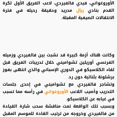
الأوروغواني، فيدي فالفيردي، لاعب الفريق الأول لكرة
القدم بنادي
ريال
مدريد وحقيقة رحيله في فترة
الانتقالات الصيفية المقبلة.
وكانت هناك أزمة كبيرة قد نشبت بين فالفيردي وزميله
الفرنسي أوريلين تشواميني خلال تدريبات الفريق قبل
لقاء الكلاسيكو في الدوري الإسباني والذي انتهى بفوز
برشلونة بثنائية دون رد.
وتشاجر فالفيردي مع تشواميني في إحدى جلسات
التدريب وأصيب اللاعب
الأوروغواني
في رأسه مما تسبب
في غيابه عن الكلاسيكو.
وبسبب تلك الواقعة تمت مناقشة سحب شارة القيادة
من فالفيردي وخروجه من ترتيب القادة للموسم المقبل