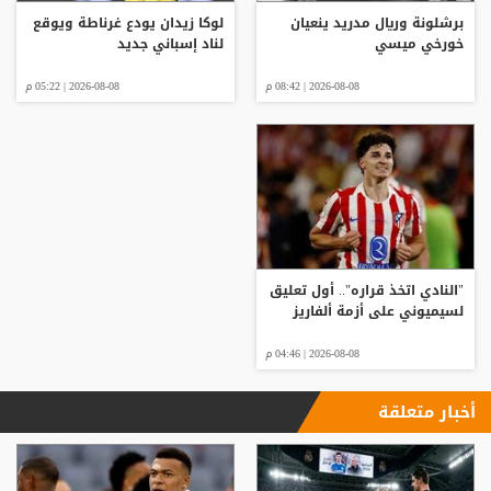
برشلونة وريال مدريد ينعيان
لوكا زيدان يودع غرناطة ويوقع
خورخي ميسي
لناد إسباني جديد
2026-08-08 | 08:42 م
2026-08-08 | 05:22 م
"النادي اتخذ قراره".. أول تعليق
لسيميوني على أزمة ألفاريز
2026-08-08 | 04:46 م
أخبار متعلقة