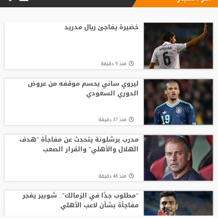
الاتحاد الإنجليزي يقر قواعد جديدة بعد
مأساة وفاة لاعب شاب
خضيرة يفاجئ ريال مدريد
منذ19 ساعة
منذ 9 دقيقة
انطلاق منافسات بطولة الحسن الدولية
العاشرة للتايكواندو
ليروي ساني يحسم موقفه من عروض
الدوري السعودي
منذ17 ساعة
منذ 37 دقيقة
لوكا زيدان يودع غرناطة ويوقع لناد إسباني
جديد
مدرب برشلونة يتحدث عن مفاجأة "هدف
الهلال والأهلي" والقرار الصعب
منذ19 ساعة
منذ 48 دقيقة
“مطلوب جدًا في الزمالك”.. شوبير يفجر
مفاجأة بشأن لاعب الأهلي