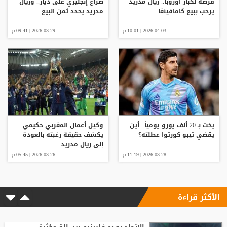
فرصة لكبار أوروبا.. ريال مدريد
صراع إنجليزي على دياز.. وريال
يرحب ببيع كامافينغا
مدريد يحدد ثمن البيع
2026-04-03 | 10:01 م
2026-03-29 | 09:41 م
يخت بـ 20 ألف يورو يومياً.. أين
وكيل أعمال المغربي حكيمي
يقضي تيبو كورتوا عطلته؟
يكشف حقيقة رغبته بالعودة
إلى ريال مدريد
2026-03-28 | 11:19 م
2026-03-26 | 05:45 م
الأكثر قراءة