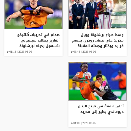
وسط صراع برشلونة وريال
صدام في تدريبات أتلتيكو..
مدريد على ضمه.. رودري يحسم
ألفاريز يطالب سيميوني
قراره ويختار وجهته المقبلة
بتسهيل رحيله لبرشلونة
2026-08-06 | 06:43 م
2026-08-06 | 01:13 م
أغلى صفقة في تاريخ الريال..
ديوماندي يطير إلى مدريد
2026-08-06 | 01:00 م