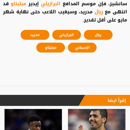
سانشيز، فإن موسم المدافع
البرازيلي
إيدير
ميليتاو
قد
انتهى مع
ريال
مدريد، وسيغيب اللاعب حتى نهاية شهر
مايو على أقل تقدير.
ريال
البرازيلي
مدريد
الإسباني
ميليتاو
إقرأ ايضا