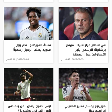
في انتظار قرار فليك.. موقع
قنبلة الميركاتو.. نجم ريال
برشلونة الرسمي يثير
مدريد يطلب الرحيل رسمياً!
التساؤلات حول الصفقة
الجديدة
2026-08-05 | 10:47 ص
2026-08-05 | 09:11 ص
مورينيو يحسم مصير المغربي
ليس لامين يامال.. من يتقاضى
إبراهيم دياز
أكبر راتب في برشلونة؟