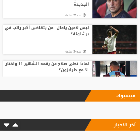
الجديدة
منذ21 ساعة
ليس لامين يامال.. من يتقاضى أكبر راتب في
برشلونة؟
منذ24 ساعة
لماذا تخلى صلاح عن رقمه الشهير 11 واختار
61 مع طرابزون؟
منذ16 ساعة
فيسبوك
17 مليون يورو سنويا.. صلاح يصل إسطنبول
لإتمام انتقاله إلى طرابزون
آخر الاخبار
منذ15 ساعة
رد صادم من نجم ريال مدريد على عرض