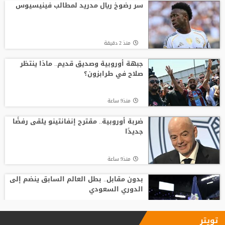
سعودي !!
سر رضوخ ريال مدريد لمطالب فينيسيوس
منذ19 ساعة
منذ 2 دقيقة
موعد توقيع عقد محمد صلاح مع طرابزون
جبهة أوروبية وصديق قديم.. ماذا ينتظر
صلاح في طرابزون؟
منذ11 ساعة
منذ9 ساعة
من الأهلي السعودي للبريميرليج.. يايسله
يقود نيوكاسل رسميًا
ضربة أوروبية.. مقترح إنفانتينو يلقى رفضًا
جديدًا
منذ10 ساعة
منذ9 ساعة
بدون مقابل.. بطل العالم السابق ينضم إلى
الدوري السعودي
منذ10 ساعة
تويتر