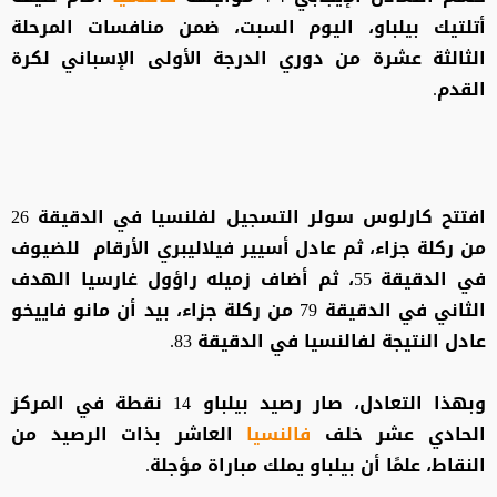
أتلتيك بيلباو، اليوم السبت، ضمن منافسات المرحلة
الثالثة عشرة من دوري الدرجة الأولى الإسباني لكرة
القدم.
افتتح كارلوس سولر التسجيل لفلنسيا في الدقيقة 26
من ركلة جزاء، ثم عادل أسيير فيلاليبري الأرقام للضيوف
في الدقيقة 55، ثم أضاف زميله راؤول غارسيا الهدف
الثاني في الدقيقة 79 من ركلة جزاء، بيد أن مانو فاييخو
عادل النتيجة لفالنسيا في الدقيقة 83.
وبهذا التعادل، صار رصيد بيلباو 14 نقطة في المركز
الحادي عشر خلف
فالنسيا
العاشر بذات الرصيد من
النقاط، علمًا أن بيلباو يملك مباراة مؤجلة.