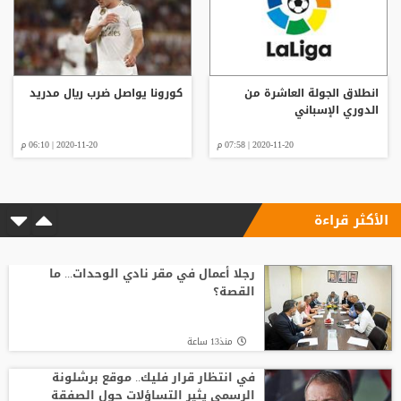
انطلاق الجولة العاشرة من
كورونا يواصل ضرب ريال مدريد
الدوري الإسباني
2020-11-20 | 07:58 م
2020-11-20 | 06:10 م
الأكثر قراءة
رجلا أعمال في مقر نادي الوحدات... ما
القصة؟
منذ13 ساعة
في انتظار قرار فليك.. موقع برشلونة
الرسمي يثير التساؤلات حول الصفقة