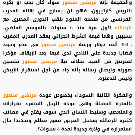
والحقيقة بإنه
مرتضى منصور
سواء كان يحب أو بكره
باتريس كارتيرون، فهو لن يسارع في إقالة المدرب
الفرنسي من منصبه المتوج بلقب الدوري المصري مع
الزمالك
لأول مرة منذ 6 سنوات بالموسم الماضي،
بسببين وهما قيمة الشرط الجزائي بعقد المدرب المقرب
ـ 300 ألف دولار ورغبة
مرتضى منصور
في عدم وجود
قضايا جديدة على النادي لدى فيفا بعد الإيقاف مؤخرا
لفترتين من القيد، بخلاف نية
مرتضى منصور
تحسين
صورته وإيصال رسالة بأنه جاء من أجل استقرار الأبيض
وليس لتدميره.
والفكرة الثانية السوداء بخصوص عودة
مرتضى منصور
بالفترة المقبلة وهى عودة الرجل المتفرد بقراراته
والمتعصب وسليط اللسان الذي سوف يفتح في مصائب
كثيرة للزمالك ويدخل الفريق بنفق مظلم وتحديدا حال
استمراره في ولاية جديدة لمدة 4 سنوات؟.