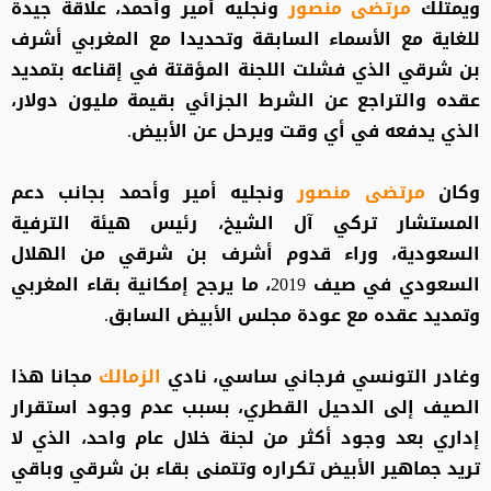
ويمتلك
مرتضى منصور
ونجليه أمير وأحمد، علاقة جيدة
للغاية مع الأسماء السابقة وتحديدا مع المغربي أشرف
بن شرقي الذي فشلت اللجنة المؤقتة في إقناعه بتمديد
عقده والتراجع عن الشرط الجزائي بقيمة مليون دولار،
الذي يدفعه في أي وقت ويرحل عن الأبيض.
وكان
مرتضى منصور
ونجليه أمير وأحمد بجانب دعم
المستشار تركي آل الشيخ، رئيس هيئة الترفية
السعودية، وراء قدوم أشرف بن شرقي من الهلال
السعودي في صيف 2019، ما يرجح إمكانية بقاء المغربي
وتمديد عقده مع عودة مجلس الأبيض السابق.
وغادر التونسي فرجاني ساسي، نادي
الزمالك
مجانا هذا
الصيف إلى الدحيل القطري، بسبب عدم وجود استقرار
إداري بعد وجود أكثر من لجنة خلال عام واحد، الذي لا
تريد جماهير الأبيض تكراره وتتمنى بقاء بن شرقي وباقي