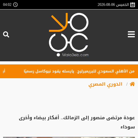
الخميس
2026-08-06
04:02
أهلي السعودي للبريميرليج.. يايسله يقود نيوكاسل رسميًا
أول صفقة أ
الدوري المصري
عودة مرتضى منصور إلى الزمالك.. أفكار بيضاء وأخرى
سوداء