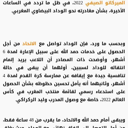
الميركاتو الصيفي
2022، في ظل ما تردد في الساعات
الأخيرة، بشأن مغادرته نحو الوداد البيضاوي المغربي.
وبحسب ما ورد، فإن الوداد تواصل مع
الاتحاد
من أجل
الحصول على خدمات حمد الله على سبيل الإعارة لمدة 6
أشهر، وأوضحت ذات المصادر أن اللاعب يريد إتمام
انتقاله للوداد لسببين، أولهما أن يبقى في حالة
تنافسية جيدة مع إيقافه عن ممارسة كرة القدم لمدة 4
أشهر، وثانيهما أنه يأمل تحسين حظوظه بشأن الحصول
على استدعاء رسمي لقائمة منتخب المغرب في كأس
العالم 2022، خاصة مع وصول المدرب وليد الركراكي.
ويبقى أمام حمد الله والاتحاد، ما يقرب من 48 ساعة فقط،
من أجل التوصل إلى اتفاق نهائي مع الوداد، حيث يغلق