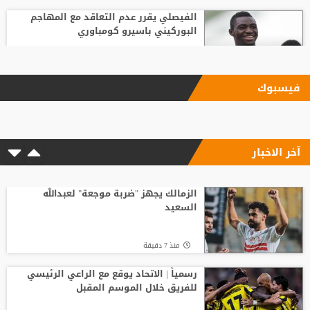
الفيصلي يقرر عدم التعاقد مع المهاجم
البوركيني باسيرو كومباوري
منذ15 ساعة
فيسبوك
ليفربول يحسم صفقة أراخو لاعب برشلونة
آخر الاخبار
منذ10 ساعة
مع انطلاق الموسم الكروي.. تطبيق تقنية
حكم الفيديو المساعد لأول مرة
الزمالك يجهز "ضربة موجعة" لعبدالله
السعيد
منذ14 ساعة
منذ 7 دقيقة
باريس سان جيرمان يتوصل إلى اتفاق مع
فيران توريس
رسمياً | الاتحاد يوقع مع الراعي الرئيسي
للفريق خلال الموسم المقبل
منذ9 ساعة