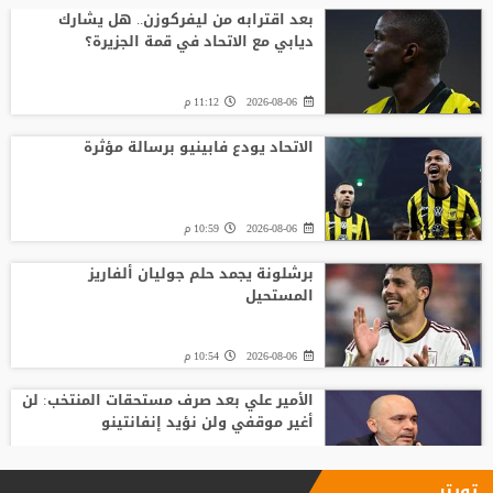
بعد اقترابه من ليفركوزن.. هل يشارك
ديابي مع الاتحاد في قمة الجزيرة؟
2026-08-06
11:12 م
الاتحاد يودع فابينيو برسالة مؤثرة
2026-08-06
10:59 م
برشلونة يجمد حلم جوليان ألفاريز
المستحيل
2026-08-06
10:54 م
الأمير علي بعد صرف مستحقات المنتخب: لن
أغير موقفي ولن نؤيد إنفانتينو
2026-08-06
09:33 م
تويتر