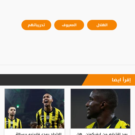
الهلال
المعيوف
تدريباتهم
إقرأ ايضا
بعد اقترابه من ليفركوزن.. هل
الاتحاد يودع فابينيو برسالة