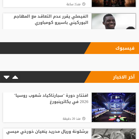
منذ2 ساعة
الفيصلي يقرر عدم التعاقد مع المهاجم
البوركيني باسيرو كومباوري
منذ3 ساعة
فيسبوك
"اليويفا" يؤكد دفع مستحقات نهاية الخدمة
لموظفة ارتبطت بعلاقة مزعومة مع إنفانتينو
آخر الاخبار
منذ4 ساعة
مع انطلاق الموسم الكروي.. تطبيق تقنية
حكم الفيديو المساعد لأول مرة
افتتاح دورة "سبارتاكياد شعوب روسيا"
2026 في يكاترينبورغ
منذ1 ساعة
منذ 20 دقيقة
الاتحاد يواصل صدارة الدوري النسوي تحت 14
برشلونة وريال مدريد ينعيان خورخي ميسي