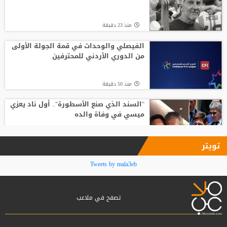
منذ2 ساعة
منذ 23 دقيقة
وفاة والد ليونيل ميسي عن 68 عاما
الفيصلي والوحدات في قمة الجولة الأولى
من الدوري الأردني للمحترفين
منذ4 ساعة
منذ 50 دقيقة
"السند الذي صنع الأسطورة".. أول ناد يعزي
ميسي في وفاة والده
منذ 60 دقيقة
تويتر
مع انطلاق الموسم الكروي.. تطبيق تقنية
Tweets by mala3eb
حكم الفيديو المساعد لأول مرة
تصفح في ملاعب
منذ1 ساعة
4 أندية تتنافس على كأس السوبر الأردني..