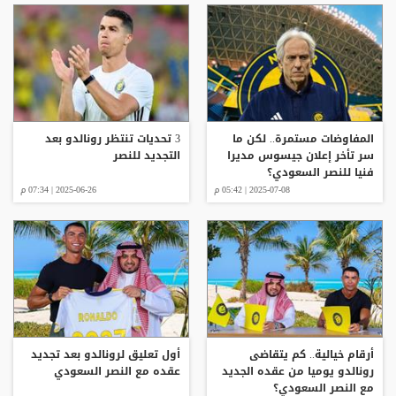
المفاوضات مستمرة.. لكن ما
3 تحديات تنتظر رونالدو بعد
سر تأخر إعلان جيسوس مديرا
التجديد للنصر
فنيا للنصر السعودي؟
2025-07-08 | 05:42 م
2025-06-26 | 07:34 م
أرقام خيالية.. كم يتقاضى
أول تعليق لرونالدو بعد تجديد
رونالدو يوميا من عقده الجديد
عقده مع النصر السعودي
مع النصر السعودي؟