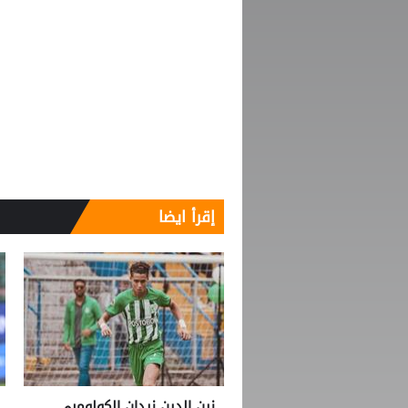
إقرأ ايضا
زين الدين زيدان الكولومبي ..