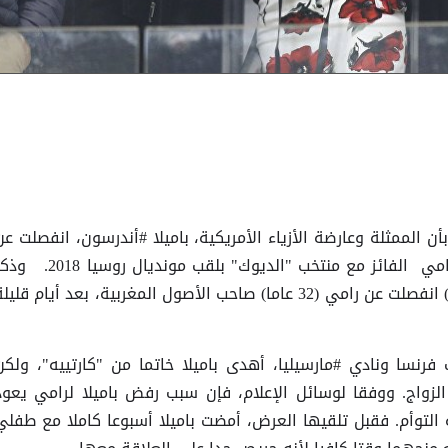
عب - خاص أفاد موقع "tmz.com" بأن الممثلة وعارضة الأزياء الأمريكية، باميلا #أندرسون، انفصلت ع
خطيبها، المدافع الفرنسي، عادل #رامي الفائز مع منتخب "الديوك" بلقب مونديال روسيا 8
الموقع أن النجمة الأمريكية (51 عاما) انفصلت عن رامي (32 عاما) صاحب الأصول المغربية، بعد أيام قليل
فرنسا ونادي #مارسيليا، أهدى باميلا خاتما من "كارتييه"، ولكن
لزواج. ووفقا لوسائل الإعلام، فإن سبب رفض باميلا لرامي يعود
التوأم. فقبل تلقيها العرض، أمضت باميلا أسبوعا كاملا مع طفلي