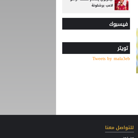
لاعب برشلونة
الاتحاد الإنجليزي يقر قواعد
فيسبوك
جديدة بعد مأساة وفاة لاعب
شاب
باريس سان جيرمان يتوصل
إلى اتفاق مع فيران توريس
تويتر
Tweets by mala3eb
وفاة والد ليونيل ميسي عن
68 عاما
استقالة على طاولة مؤقتة
الفيصلي.. الحوراني يطلب
مغادرة اللجنة
قبل بداية الموسم الجديد..
رونالدو يوجه صدمة كبرى إلى
جماهير النصر السعودي
للتواصل معنا