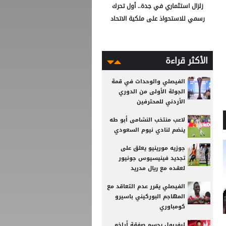
زلزال استثماري في جدة.. أول تحرك
رسمي للاستحواذ على ملكية الاتحاد
الأكثر قراءة
الفيصلي والوحدات في قمة
الجولة الأولى من الدوري
الأردني للمحترفين
لاعب منتخب النشامى أبو طه
ينضم لنادي نيوم السعودي
جوزيه مورينيو يعلق على
تجديد فينيسيوس جونيور
لعقده مع ريال مدريد
الفيصلي يقرر عدم التعاقد مع
المهاجم البوركيني باسيرو
كومباوري
ليفربول يحسم صفقة أراخو