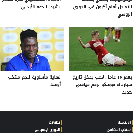
التعادل أمام أكرون في الدوري
يشيد بالدعم الأردني
الروسي
بعمر 16 عاما.. لاعب يدخل تاريخ
نهاية مأساوية لنجم منتخب
سبارتاك موسكو برقم قياسي
أوغندا
جديد
الرئيسية
بطولات
منتخب النشامى
الدوري الإسباني