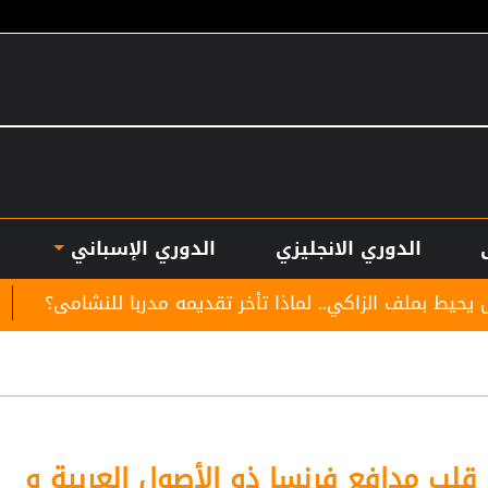
الدوري الانجليزي
الدوري الإسباني
كي.. لماذا تأخر تقديمه مدربا للنشامى؟
لوكوموتيف 
قلب مدافع فرنسا ذو الأصول العربية و