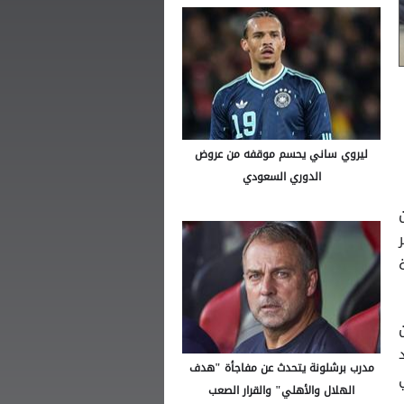
ليروي ساني يحسم موقفه من عروض
الدوري السعودي
ن
201. وذكر
ة
مدرب برشلونة يتحدث عن مفاجأة "هدف
الهلال والأهلي" والقرار الصعب