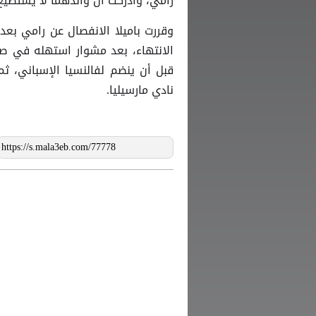
رامي، وأدركت أن والدهما لا يستطيع
وقررت باميلا الانفصال عن رامي بع
الانتهاء، بعد مشوار استهله في ص
قبل أن ينضم لفالنسيا الإسباني، ثم
نادي مارسيليا.