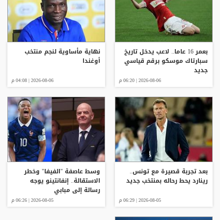
بعمر 16 عاما.. لاعب يدخل تاريخ
نهاية مأساوية لنجم منتخب
سبارتاك موسكو برقم قياسي
أوغندا
جديد
2026-08-06 | 06:20 م
2026-08-06 | 04:08 م
بعد تجربة قصيرة مع تونس..
وسط عاصفة "الفيفا" وخطر
رينارد يحط رحاله بمنتخب جديد
الاستقالة.. إنفانتينو يوجه
رسالة إلى مبابي
2026-08-05 | 06:29 م
2026-08-05 | 06:26 م