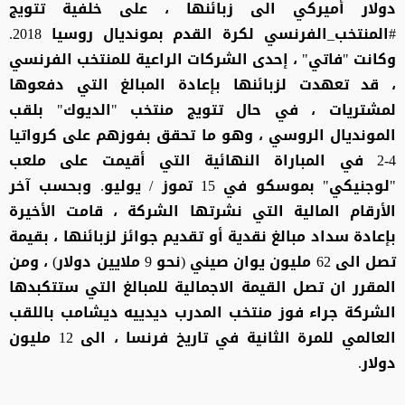
دولار أميركي الى زبائنها ، على خلفية تتويج
#المنتخب_الفرنسي لكرة القدم بمونديال روسيا 2018.
وكانت "فاتي" ، إحدى الشركات الراعية للمنتخب الفرنسي
، قد تعهدت لزبائنها بإعادة المبالغ التي دفعوها
لمشتريات ، في حال تتويج منتخب "الديوك" بلقب
المونديال الروسي ، وهو ما تحقق بفوزهم على كرواتيا
4-2 في المباراة النهائية التي أقيمت على ملعب
"لوجنيكي" بموسكو في 15 تموز / يوليو. وبحسب آخر
الأرقام المالية التي نشرتها الشركة ، قامت الأخيرة
بإعادة سداد مبالغ نقدية أو تقديم جوائز لزبائنها ، بقيمة
تصل الى 62 مليون يوان صيني (نحو 9 ملايين دولار) ، ومن
المقرر ان تصل القيمة الاجمالية للمبالغ التي ستتكبدها
الشركة جراء فوز منتخب المدرب ديدييه ديشامب باللقب
العالمي للمرة الثانية في تاريخ فرنسا ، الى 12 مليون
دولار.