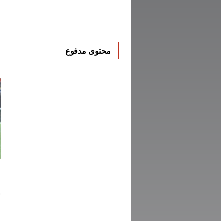
محتوى مدفوع
ا
ف
ك