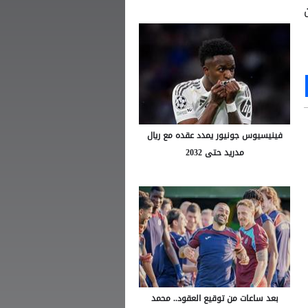
قيقة من
Ou
S
فينيسيوس جونيور يمدد عقده مع ريال
مدريد حتى 2032
بعد ساعات من توقيع العقود.. محمد