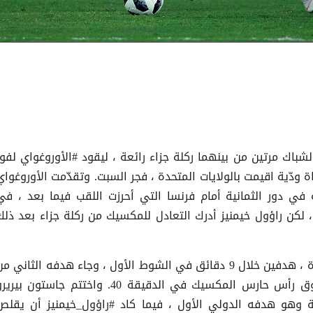
شباك مرتين من بينهما ركلة جزاء رائعة ، ليقود #الأوروغواي لفوز
باراة ودّية اقيمت بالولايات المتحدة ، فجر السبت. وتقدّمت الأوروغواي
 في دور الثمانية أمام فرنسا التي أحرزت اللقب فيما بعد ، في
 خيمنيز ، لكن راؤول خيمنيز أدرك التعادل للمكسيك من ركلة جزاء بعد ذلك
وأحرز سواريز، أفضل لاعب في المباراة ، هدفين خلال 9 دقائق في الشوط الأول ، وجاء هدفه الثاني م
ركلة جزاء وضع خلالها الكرة من فوق رأس حارس المكسيك في الدقيقة 40. واختتم جاستون بير
ة وهو هدفه الدولي الأول ، فيما كاد #راؤول_خيمنيز أن يقلص