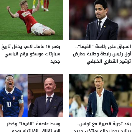
السباق على رئاسة "الفيفا"..
بعمر 16 عاما.. لاعب يدخل تاريخ
أول رئيس رابطة وطنية يعارض
سبارتاك موسكو برقم قياسي
ترشيح القطري الخليفي
جديد
بعد تجربة قصيرة مع تونس..
وسط عاصفة "الفيفا" وخطر
رينارد يحط رحاله بمنتخب جديد
الاستقالة.. إنفانتينو يوجه