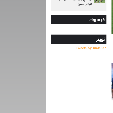
هيثم حسن
وسط صراع برشلونة وريال
فيسبوك
مدريد على ضمه.. رودري يحسم
قراره ويختار وجهته المقبلة
تصريح رسمي يعقد مهمة
برشلونة في صفقة المستقبل
تويتر
Tweets by mala3eb
صدام في تدريبات أتلتيكو..
ألفاريز يطالب سيميوني
بتسهيل رحيله لبرشلونة
الاتحاد الفلسطيني لكرة القدم
يشيد بالدعم الأردني
ريال مدريد يتعاقد مع الجناح
العاجي يان ديوماندي