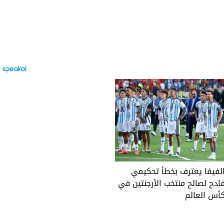
لفيفا يعترف بخطأ تحكيمي
ادح لصالح منتخب الأرجنتين في
أس العالم