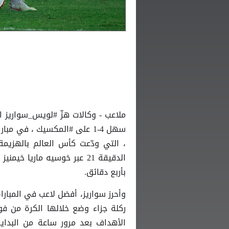
ملاعب - وكالات هزّ #لويس_سواريز ال
سهل 4-1 على #المكسيك ، في م
، التي ودّعت كأس العالم بالهزيمة
الدقيقة 21 عبر خوسيه ماريا
بأربع دقائق.
الأهداف بعد مرور ساعة من البداي