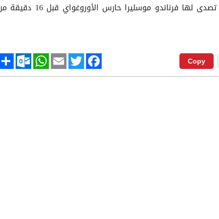
الفارق ، لكن ركلة الجزاء الثانية له تصدى لها فرناندو موسليرا حارس الأوروغواي قبل 16 د
tlook.com
hare
WhatsApp
Email
Twitter
Facebook
Copy