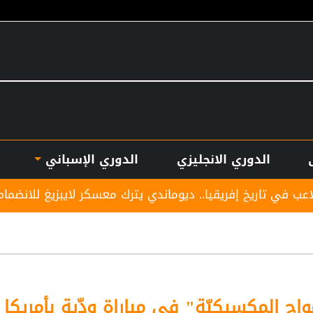
الدوري الانجليزي
الدوري الإسباني
ريقيا.. ديوماندي يترك معسكر لايبزيغ للانضمام لريال مدريد
واج المكسيكيّة" في مباراة ودّية بأمريكا