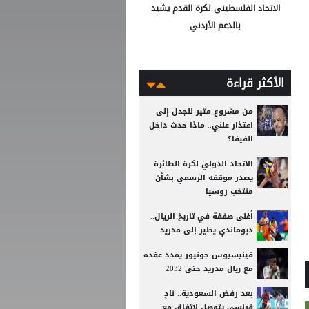
الاتحاد الفلسطيني لكرة القدم يشيد
بالدعم الأردني
الأكثر قراءة
من مشروع مثير للجدل إلى
اعتذار علني.. ماذا حدث داخل
الفيفا؟
الاتحاد الدولي لكرة الطائرة
يصدر موقفه الرسمي بشأن
منتخب روسيا
أغلى صفقة في تاريخ الريال..
ديوماندي يطير إلى مدريد
فينيسيوس جونيور يمدد عقده
مع ريال مدريد حتى 2032
بعد رفض السعودية.. نادٍ
فرنسي يتوصل لاتفاق مع