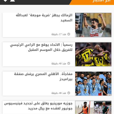
الاتحاد الإنجليزي يقر قواعد جديدة بعد
مأساة وفاة لاعب شاب
الزمالك يجهز "ضربة موجعة" لعبدالله
السعيد
منذ16 ساعة
منذ 17 دقيقة
انطلاق منافسات بطولة الحسن الدولية
العاشرة للتايكواندو
رسمياً | الاتحاد يوقع مع الراعي الرئيسي
للفريق خلال الموسم المقبل
منذ14 ساعة
منذ 40 دقيقة
افتتاح دورة "سبارتاكياد شعوب روسيا" 2026
في يكاترينبورغ
مفاجأة.. الأهلي المصري يرفض صفقة
بيراميدز
منذ13 ساعة
منذ 48 دقيقة
جوزيه مورينيو يعلق على تجديد فينيسيوس
جونيور لعقده مع ريال مدريد