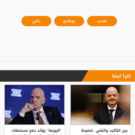
ملاعب
رونالدو
دائي
إقرأ ايضا
بين التأكيد والنفي.. فضيحة
"اليويفا" يؤكد دفع مستحقات