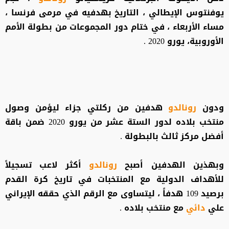
يوفنتوس الإيطالي ، التاريخ بهدفيه في مرمى فرنسا ،
مساء الأربعاء ، في ختام دور المجموعات من بطولة الأمم
الأوروبية، يورو 2020 .
ودون
رونالدو
هدفين من ركلتي جزاء ليؤمن وصول
منتخب بلاده لدور الستة عشر من يورو 2020 ضمن باقة
أفضل مركز ثالث بالبطولة .
وبهذين الهدفين أصبح
رونالدو
أكثر لاعب تسجيلاً
للأهداف الدولية مع المنتخبات في تاريخ كرة القدم
برصيد 109 هدفاً ، ليتساوى مع الرقم الذي حققه الإيراني
علي
دائي
مع منتخب بلاده .