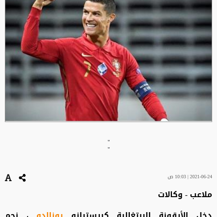
"
"
2021-06-24 | 10:03 ص
ملاعب - وكالات
دخل الأيقونة البرتغالية كريستيانو
رونالدو
، نجم