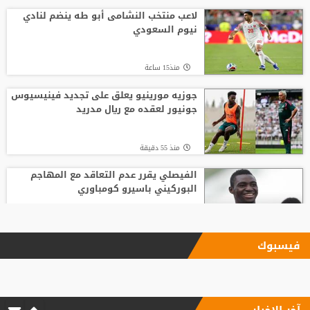
لاعب منتخب النشامى أبو طه ينضم لنادي
نيوم السعودي
منذ15 ساعة
جوزيه مورينيو يعلق على تجديد فينيسيوس
جونيور لعقده مع ريال مدريد
منذ 55 دقيقة
الفيصلي يقرر عدم التعاقد مع المهاجم
البوركيني باسيرو كومباوري
منذ15 ساعة
فيسبوك
ليفربول يحسم صفقة أراخو لاعب برشلونة
آخر الاخبار
منذ10 ساعة