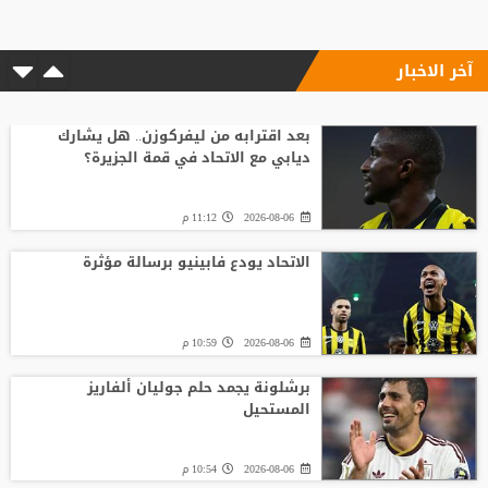
آخر الاخبار
بعد اقترابه من ليفركوزن.. هل يشارك
ديابي مع الاتحاد في قمة الجزيرة؟
2026-08-06
11:12 م
الاتحاد يودع فابينيو برسالة مؤثرة
2026-08-06
10:59 م
برشلونة يجمد حلم جوليان ألفاريز
المستحيل
2026-08-06
10:54 م