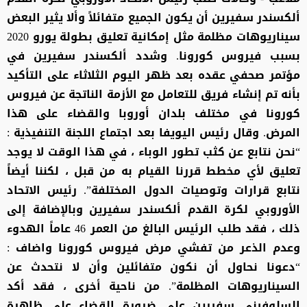
ألكسندر سفيرين أن يكون الجميع متفائلاً وألا يثير البعض
سيناريوهات مظلمة مثل إمكانية تعليق بطولة يورو 2020
بسبب فيروس كورونا. وشدد ألكسندر سفيرين في
مؤتمر صحفي عقده بعد ظهر اليوم الثلاثاء على التأكيد
بأنه تم إنشاء فريق للتعامل مع الأزمة الناتجة عن فيروس
كورونا في مختلف بلدان أوروبا والقضاء على هذا
المرض. وقال رئيس اليويفا بعد اجتماع اللجنة التنفيذية :
“نحن نتابع عن كثب تطور الوباء ، في هذا الوقت لا يوجد
تعليق لأي مخطط قررنا القيام به من قبل ، لكننا أيضاً
نتابع قرارات وتوصيات الدول المختلفة”. رئيس الاتحاد
الأوروبي لكرة القدم ألكسندر سفيرين وبالإضافة إلى
ذلك ، فقد طلب الرئيس البالغ من العمر 46 عاماً الهدوء
وعدم الذعر من تفشي مرض فيروس كورونا واضاف :
“دعونا نحاول أن نكون متفائلين وأن لا نتحدث عن
السيناريوهات المظلمة”. من ناحية أخرى ، فقد أكد
السلوفيني سفيرين على ضرورة القضاء على ظاهرة