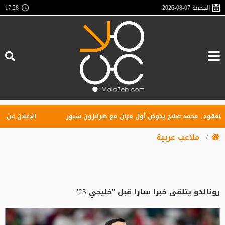
الجمعة
2026-08-07
17:28
د.. محمد صلاح يخوض أول مران مع طرابزون سبور
الإعلان عن تأسيس 
ملاعب عربية
رونالدو يتلقى خبرا سارا قبل "خليجي 25"