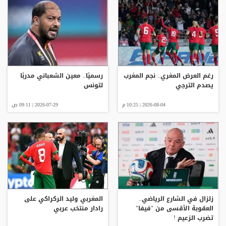
رغم العرض المغري.. نجم المغرب
رسميًا.. معين الشعباني مدربًا
يصدم الترجي
لتونس
2026-08-04 | 10:25 م
2026-07-29 | 09:11 ص
زلزال في الشارع الرياضي..
المغربي وليد الركراكي على
العقوبة الأقسى من "فيفا"
رادار منتخب عربي
تضرب الزعيم !