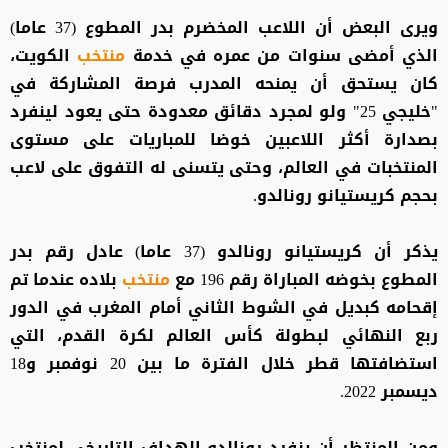
ويرى البعض أن اللاعب المخضرم بدر المطوع (37 عاما)
الذي أمضى سنوات من عمره في خدمة
منتخب
الكويت،
كان يستحق أن يمنحه المدرب فرصة المشاركة في
"خليجي 25" ولو لمجرد دقائق معدودة حتى يعود لينفرد
بصدارة أكثر اللاعبين خوضا للمباريات على مستوى
المنتخبات في العالم، وحتى يتسنى له التفوق على لاعب
بحجم كريستيانو رونالدو.
يذكر أن كريستيانو رونالدو (37 عاما) عادل رقم بدر
المطوع بخوضه المباراة رقم 196 مع
منتخب
بلاده عندما تم
إقحامه كبديل في الشوط الثاني أمام المغرب في الدور
ربع النهائي لبطولة كأس العالم لكرة القدم، التي
استضافتها قطر خلال الفترة ما بين 20 نوفمبر و18
ديسمبر 2022.
ومن المنتظر أن ينفرد رونالدو الهداف التاريخي لمنتخب