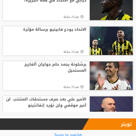
ديابي مع الاتحاد في قمة الجزيرة؟
منذ21 ساعة
منذ21 ساعة
ريال مدريد يتعاقد مع الجناح العاجي يان
ديوماندي
الاتحاد يودع فابينيو برسالة مؤثرة
منذ24 ساعة
منذ21 ساعة
الأمير علي بعد صرف مستحقات المنتخب: لن
أغير موقفي ولن نؤيد إنفانتينو
برشلونة يجمد حلم جوليان ألفاريز
المستحيل
منذ23 ساعة
منذ21 ساعة
الأمير علي بعد صرف مستحقات المنتخب: لن
أغير موقفي ولن نؤيد إنفانتينو
منذ23 ساعة
تويتر
فينيسيوس جونيور يمدد عقده مع ريال
Tweets by mala3eb