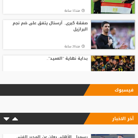
منذ15 ساعة
صفقة كبرى.. آرسنال يتفق على ضم نجم
البرازيل
منذ20 ساعة
بداية نهاية "العميد"..
منذ24 ساعة
فيسبوك
بأرقام استثنائية.. هل يكون كوبارسي
مفاجأة الكرة الذهبية؟
آخر الاخبار
منذ15 ساعة
رد صادم من نجم ريال مدريد على عرض
سعودي !!
رسميا .. الأهلي يعلن عن المدير الفني