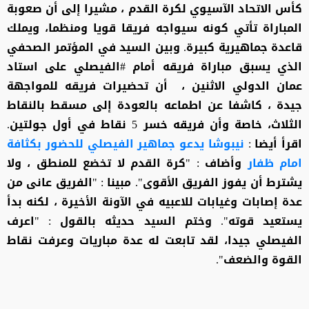
كأس الاتحاد الآسيوي لكرة القدم ، مشيرا إلى أن صعوبة
المباراة تأتي كونه سيواجه فريقا قويا ومنظما، ويملك
قاعدة جماهيرية كبيرة. وبين السيد في المؤتمر الصحفي
الذي يسبق مباراة فريقه أمام #الفيصلي على استاد
عمان الدولي الاثنين ، أن تحضيرات فريقه للمواجهة
جيدة ، كاشفا عن اطماعه بالعودة إلى مسقط بالنقاط
الثلاث، خاصة وأن فريقه خسر 5 نقاط في أول جولتين.
اقرأ أيضا :
نيبوشا يدعو جماهير الفيصلي للحضور بكثافة
امام ظفار
وأضاف : "كرة القدم لا تخضع للمنطق ، ولا
يشترط أن يفوز الفريق الأقوى". مبينا : "الفريق عانى من
عدة إصابات وغيابات للاعبيه في الآونة الأخيرة ، لكنه بدأ
يستعيد قوته". وختم السيد حديثه بالقول : "اعرف
الفيصلي جيدا، لقد تابعت له عدة مباريات وعرفت نقاط
القوة والضعف".