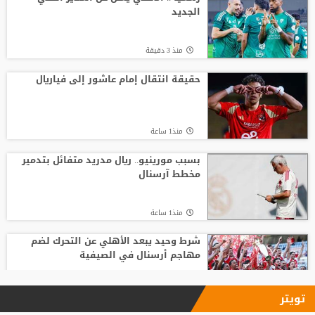
الجديد
منذ21 ساعة
منذ 3 دقيقة
الدرعية يتحرك لضم نجم الهلال !!!
حقيقة انتقال إمام عاشور إلى فياريال
منذ24 ساعة
منذ1 ساعة
من الأهلي السعودي للبريميرليج.. يايسله
يقود نيوكاسل رسميًا
بسبب مورينيو.. ريال مدريد متفائل بتدمير
مخطط آرسنال
منذ12 ساعة
منذ1 ساعة
شرط وحيد يبعد الأهلي عن التحرك لضم
مهاجم أرسنال في الصيفية
منذ2 ساعة
تويتر