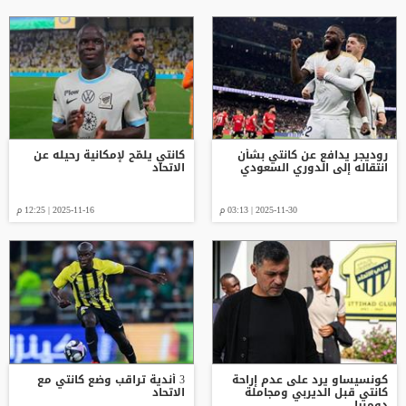
روديجر يدافع عن كانتي بشأن
كانتي يلمّح لإمكانية رحيله عن
انتقاله إلى الدوري السعودي
الاتحاد
2025-11-30 | 03:13 م
2025-11-16 | 12:25 م
كونسيساو يرد على عدم إراحة
3 أندية تراقب وضع كانتي مع
كانتي قبل الديربي ومجاملة
الاتحاد
دومبيا