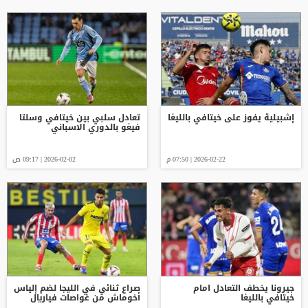
إشبيلية يفوز على خيتافي بالليغا
تعادل سلبي بين خيتافي وسلتا
فيغو بالدوري الاسباني
2026-02-22 | 07:50 م
2026-02-02 | 09:17 ص
جيرونا يخطف التعادل امام
صراع ثنائي في الليجا لضم إلياس
خيتافي بالليغا
أخوماش من غواصات فياريال