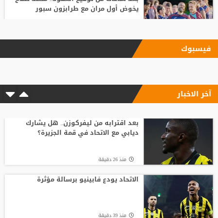
يخوض أول مران مع طرابزون سبور
منذ2 ساعة
فيسبوك
بعد رفض السعودية.. نادٍ فرنسي يتوصل
لاتفاق مع هيثم حسن
آخر الاخبار
منذ15 ساعة
وسط صراع برشلونة وريال مدريد على ضمه..
رودري يحسم قراره ويختار وجهته المقبلة
بعد اقترابه من ليفركوزن.. هل يشارك
ديابي مع الاتحاد في قمة الجزيرة؟
منذ5 ساعة
منذ 26 دقيقة
قبل أن يلمس الكرة.. بالأرقام طرابزون يحصد
ثمار التعاقد مع محمد صلاح
الاتحاد يودع فابينيو برسالة مؤثرة
منذ6 ساعة
منذ 39 دقيقة