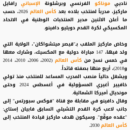
ناديي
موناكو
الفرنسي وبرشلونة
الإسباني
رافايل
ماركيز، مدرباً لمنتخب بلاده بعد
كأس العالم
2026، حسب
ما أعلن الاثنين مدير المنتخبات الوطنية في الاتحاد
المكسيكي لكرة القدم دويليو دافينو.
وخاض ماركيز الملقب بـ"قيصر ميتشواكان"، الولاية التي
ولد فيها، 147 مباراة دولية مع المكسيك، وشارك معها
في خمس نسخ من
كأس العالم
(2002، 2006، 2010، 2014
و2018)، أربع منها بصفته قائداً.
ويشغل حالياً منصب المدرب المساعد للمنتخب منذ تولي
خافيير أغيري المسؤولية في أغسطس 2024 وحتى
مونديال أميركا الشمالية.
وقال دافينو في مقابلة مع قناة "فوكس سبورتس" إلى
جانب لاعب كرة القدم التشيلي السابق فابيان إستاي:
"عقده موقَّع". وسيكون هدف ماركيز قيادة المنتخب إلى
كأس العالم
2030.