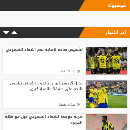
فيسبوك
"اليويفا" يؤكد دفع مستحقات نهاية الخدمة
لموظفة ارتبطت بعلاقة مزعومة مع إنفانتينو
آخر الاخبار
منذ22 ساعة
شلباية يشعل ديربي الوحدات والفيصلي
مبكرًا برسالة نارية
تشخيص صادم لإصابة نجم الاتحاد السعودي
منذ6 ساعة
منذ 27 دقيقة
انطلاق منافسات بطولة الحسن الدولية
العاشرة للتايكواندو
بديل كريستيانو رونالدو .. الأهلي ينافس
النصر على صفقة عالمية كبرى
منذ20 ساعة
منذ 38 دقيقة
افتتاح دورة "سبارتاكياد شعوب روسيا" 2026
في يكاترينبورغ
ضربة موجعة للاتحاد السعودي قبل مواجهة
الجزيرة