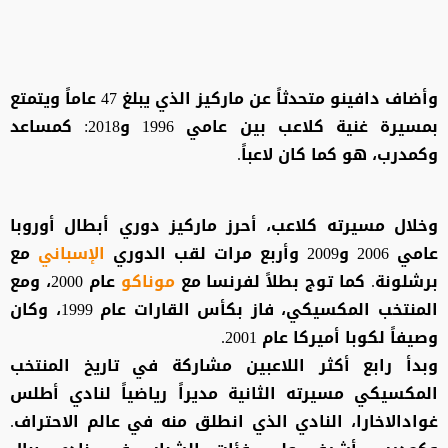
وأضاف دافينو متحدثاً عن ماركيز الذي يبلغ 47 عاماً ويتمتع
بمسيرة غنية كلاعب بين عامي 1996 و2018: كمساعد
وكمدرب، هو كما كان لاعباً.
وخلال مسيرته كلاعب، أحرز ماركيز دوري أبطال أوروبا
عامي 2006 و2009 وأربع مرات لقب الدوري
الإسباني
مع
برشلونة. كما توج بطلاً لفرنسا مع
موناكو
عام 2000، ومع
المنتخب المكسيكي، فاز بكأس القارات عام 1999، وكان
وصيفاً لكوبا أميركا عام 2001.
وبدأ رابع أكثر اللاعبين مشاركة في تاريخ المنتخب
المكسيكي مسيرته الثانية مديراً رياضياً لنادي أطلس
غوادالاخارا، النادي الذي انطلق منه في عالم الاحتراف.