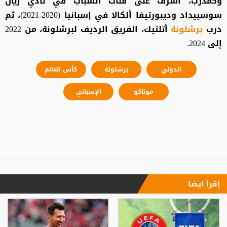
وكمدرب، أشرف على فئات الشباب في نادي ريال
سوسييداد وديبورتيفا ألكالا في إسبانيا (2020-2021)، ثم
درب
برشلونة
أتلتيك، الفريق الرديف لبرشلونة، من 2022
إلى 2024.
الدولي
برشلونة
كأس العالم
موناكو
الإسباني
إقرأ ايضا