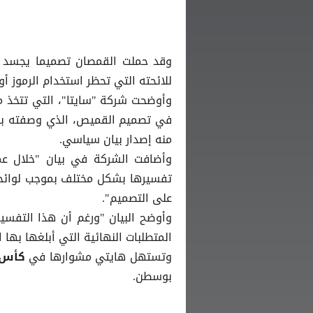
وقد حملت القمصان تصميما يجسد نض
للائحته التي تحظر استخدام الرموز أو
وأوضحت شركة "سايتا"، التي تتخذ من
في تصميم القميص، الذي وصفته بأنه
منه إصدار بيان سياسي.
وأضافت الشركة في بيان "خلال عمل
تفسيرها بشكل مختلف بموجب لوائحه 
على التصميم".
وأوضح البيان "ورغم أن هذا ⁠التفسي
المتطلبات النهائية التي أبلغها ⁠بها ا
وتستهل هايتي مشوارها في
كأس ا
بوسطن.