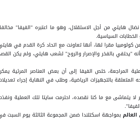
ال هايتي من أجل الاستقلال، وهو ما اعتبره "الفيفا" مخالفة
 الخطابات السياسية.
 كولومبيا مقرا لها، أنها تعاونت مع اتحاد كرة القدم في هايتي
 "يحتفي بالفخر والإصرار والروح" لشعب هايتي، ولم يكن القصد
ية المراجعة، ‌خلص ⁠الفيفا إلى أن بعض العناصر المرئية يمكن
المتعلقة بالتجهيزات الرياضية، وطلب في النهاية إجراء تعديلات
ر لا يتماشى مع ما كنا نقصده، احترمت سايتا تلك العملية ونفذت
لفيفا".
بمواجهة اسكتلندا ضمن المجموعة الثالثة يوم السبت في
لعالم