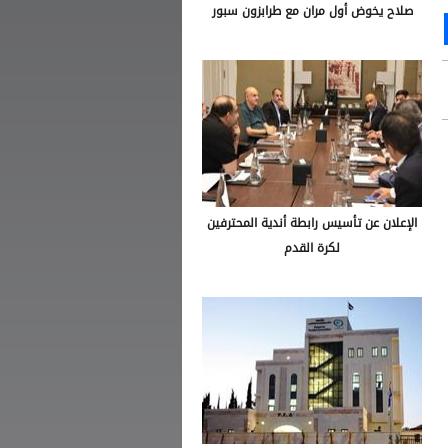
صلاح يخوض أول مران مع طرابزون سبور
Ou
S
الإعلان عن تأسيس رابطة أندية المحترفين
لكرة القدم