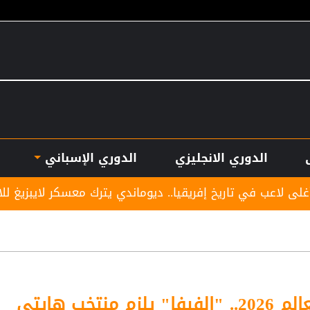
الدوري الانجليزي
الدوري الإسباني
 إفريقيا.. ديوماندي يترك معسكر لايبزيغ للانضمام لريال مدريد
قبيل افتتاح كأس العالم 2026.. "الفيفا" يلزم منتخب هايتي