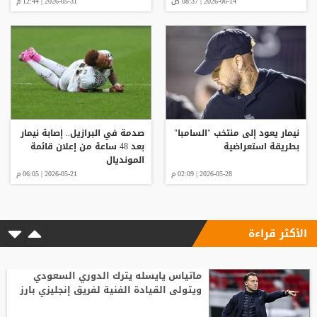
2026-06-14 | 08:37 ص
2026-05-31 | 12:44 م
نيمار يعود إلى منتخب "السامبا"
صدمة في البرازيل.. إصابة نيمار
بطريقة استعراضية
بعد 48 ساعة من إعلان قائمة
المونديال
2026-05-28 | 02:09 م
2026-05-21 | 06:05 م
الأكثر قراءة
ماتياس يايسله يترك الدوري السعودي
ويتولى القيادة الفنية لفريق إنجليزي بارز