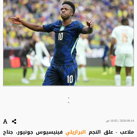
"
"
2026-06-14 | 10:02 ص
ملاعب - علق النجم
البرازيلي
فينيسيوس جونيور، جناح