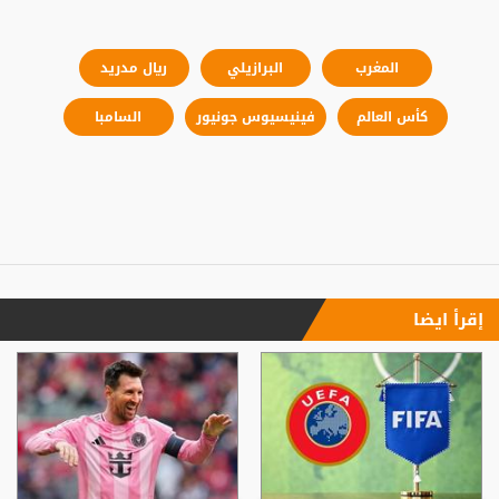
المغرب
البرازيلي
ريال مدريد
كأس العالم
فينيسيوس جونيور
السامبا
إقرأ ايضا