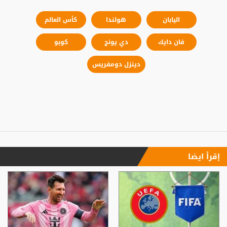
اليابان
هولندا
كأس العالم
فان دايك
دي يونج
كوبو
دينزل دومفريس
إقرأ ايضا