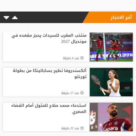
آخر الاخبار
منذ24 ساعة
"النادي اتخذ قراره".. أول تعليق لسيميوني
على أزمة ألفاريز
منتخب المغرب للسيدات يحجز مقعده في
مونديال 2027
منذ24 ساعة
منذ 6 دقيقة
خضيرة يفاجئ ريال مدريد
ألكسندروفا تطيح بسابالينكا من بطولة
تورنتو
منذ5 ساعة
منذ 17 دقيقة
لوكا زيدان يودع غرناطة ويوقع لناد إسباني
جديد
استدعاء محمد صلاح للمثول أمام القضاء
المصري
منذ23 ساعة
منذ 22 دقيقة