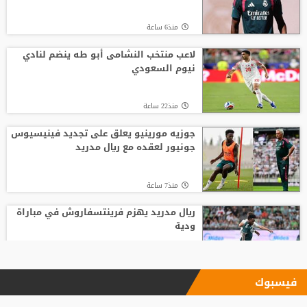
منذ6 ساعة
لاعب منتخب النشامى أبو طه ينضم لنادي
نيوم السعودي
منذ22 ساعة
جوزيه مورينيو يعلق على تجديد فينيسيوس
جونيور لعقده مع ريال مدريد
منذ7 ساعة
ريال مدريد يهزم فرينتسفاروش في مباراة
ودية
منذ16 ساعة
فيسبوك
"اليويفا" يؤكد دفع مستحقات نهاية الخدمة
لموظفة ارتبطت بعلاقة مزعومة مع إنفانتينو