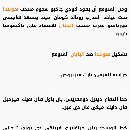
ومن المتوقع أن يقود كودي جاكبو هجوم منتخب
هولندا
تحت قيادة المدرب رونالد كومان، فيما يستعد هاجيمي
مورياسو مدرب منتخب
اليابان
للاعتماد على تاكيفوسا
كوبو.
تشكيل
هولندا
ضد
اليابان
المتوقع
حراسة المرمى: بارت فيربروجن.
خط الدفاع: دينزل دومفريس، يان باول فـان هيك، فيرجيل
فان دايك، ميكي فان دي فين.
خط الوسط: ريان جرافنبرخ، فرينكي دي يونج، تيجاني