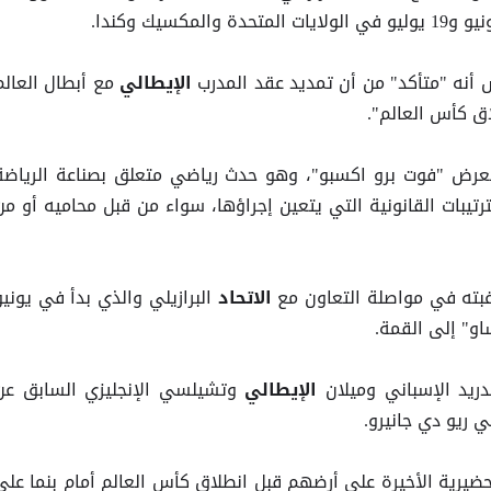
أنه "متأكد" من أن تمديد عقد المدرب
مع أبطال العالم
الإيطالي
ق كأس العالم".
معرض "فوت برو اكسبو"، وهو حدث رياضي متعلق بصناعة الرياضة
لترتيبات القانونية التي يتعين إجراؤها، سواء من قبل محاميه أو من
رغبته في مواصلة التعاون مع
البرازيلي والذي بدأ في يونيو
الاتحاد
و" إلى القمة.
ريد الإسباني وميلان
وتشيلسي الإنجليزي السابق عن
الإيطالي
حضيرية الأخيرة على أرضهم قبل انطلاق كأس العالم أمام بنما على