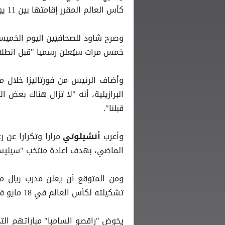
كأس العالم المقرر إقامتها بين 11 يونيو و19 يوليو في الولايات المتحدة والمكسيك وكندا.
وصرح شاود للصحافيين اليوم الخميس 
خمس مرات سيُعلن رسميا "قبل انطلا
وأضاف الرئيس من فورتاليزا خلال 
البرازيلية، أنه "لا تزال هناك بعض ا
قبلنا".
وأعرب
مرارا وتكرارا عن 
أنشيلوتي
الماضي، بهدف إعادة منتخب "سيليسا
ومن المتوقع أن يعلن مدرب ريال مد
تشكيلته لكأس العالم في 18 مايو في ريو دي جانيرو.
يخوض "راقصو السامبا" مباراتهم الت