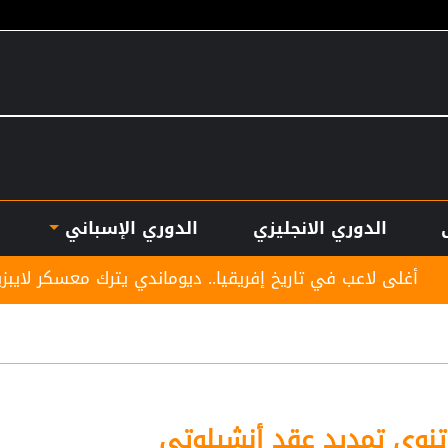
الدوري الانجليزي
الدوري الإسباني
اريخ إفريقيا.. ديوماندي يترك معسكر لايبزيغ للانضمام لريال م
 تنوي تمديد عقد أنشيلوتي