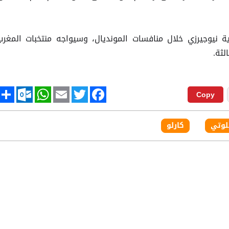
ة نيوجيرزي خلال منافسات المونديال، وسيواجه منتخبات المغرب
لثة.
tlook.com
hare
WhatsApp
Email
Twitter
Facebook
Copy
لوتي
كارلو