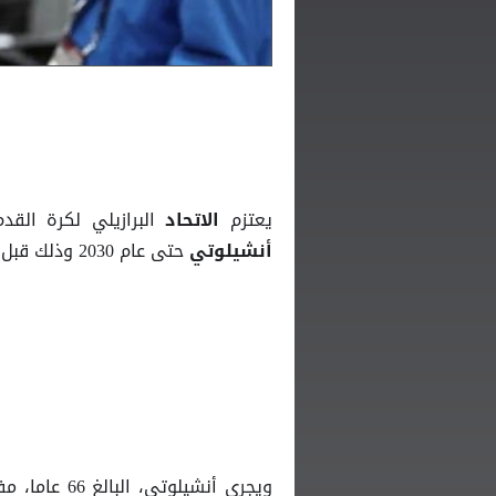
يعتزم
البرازيلي لكرة الق
الاتحاد
حتى عام 2030 وذلك قبل انطلاق نهائيات كأس العالم، وفق ما أعلن رئيسه سمير شاود.
أنشيلوتي
ويجري أنشيلوتي، البالغ 66 عاما، مفاوضات مع