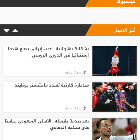
فيسبوك
استدعاء محمد صلاح للمثول أمام القضاء
المصري
آخر الاخبار
منذ19 ساعة
"ريمونتادا" موناكو تسقط ليفربول في
"أنفيلد"
بشقلبة بهلوانية.. لاعب إيراني يصنع هدفا
استثنائيا في الدوري الروسي
منذ14 ساعة
منذ11 ساعة
ميسي يصل إلى الأرجنتين.. الكشف عن
تفاصيل جنازة والده
مخاطرة كارثية تهدد مانشستر يونايتد
منذ19 ساعة
منذ12 ساعة
بديل كريستيانو رونالدو .. الأهلي ينافس
النصر على صفقة عالمية كبرى
بعد صدمة يايسله.. الأهلي السعودي يحافظ
على سلاحه الدفاعي
منذ21 ساعة