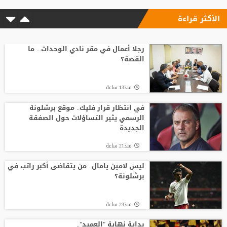
الأكثر قراءة
رجلا أعمال في مقر نادي الوحدات... ما
القصة؟
منذ13 ساعة
في انتظار قرار فليك.. موقع برشلونة
الرسمي يثير التساؤلات حول الصفقة
الجديدة
منذ21 ساعة
ليس لامين يامال.. من يتقاضى أكبر راتب في
برشلونة؟
منذ23 ساعة
بداية نهاية "العميد"..