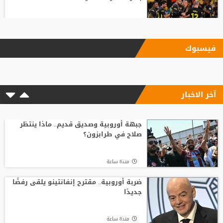
منذ20 ساعة
فيسبوك
بأرقام استثنائية.. هل يكون كوبارسي
مفاجأة الكرة الذهبية؟
آخر الاخبار
منذ11 ساعة
رد صادم من نجم ريال مدريد على عرض
سعودي !!
جبهة أوروبية وصديق قديم.. ماذا ينتظر
صلاح في طرابزون؟
منذ18 ساعة
منذ8 ساعة
قنبلة في ميركاتو الهلال.. عرض رسمي يُربك
حسابات مالكوم!
ضربة أوروبية.. مقترح إنفانتينو يلقى رفضًا
جديدًا
منذ22 ساعة
منذ8 ساعة