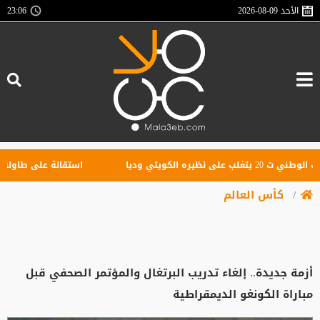
الأحد
2026-08-09
23:06
نظيره الكويتي وديا
استقالة على طاولة مؤقتة ا
كأس العالم
أزمة جديدة.. إلغاء تدريب البرتغال والمؤتمر الصحفي قبل
مباراة الكونغو الديمقراطية