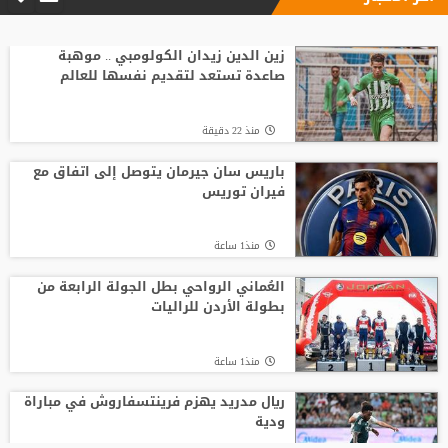
"النادي اتخذ قراره".. أول تعليق لسيميوني
على أزمة ألفاريز
زين الدين زيدان الكولومبي .. موهبة
صاعدة تستعد لتقديم نفسها للعالم
منذ9 ساعة
منذ 22 دقيقة
انطلاق منافسات بطولة الحسن الدولية
العاشرة للتايكواندو
باريس سان جيرمان يتوصل إلى اتفاق مع
فيران توريس
منذ7 ساعة
منذ1 ساعة
لوكا زيدان يودع غرناطة ويوقع لناد إسباني
جديد
العُماني الرواحي بطل الجولة الرابعة من
بطولة الأردن للراليات
منذ9 ساعة
منذ1 ساعة
ريال مدريد يهزم فرينتسفاروش في مباراة
ودية