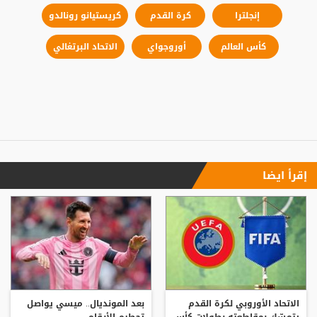
إنجلترا
كرة القدم
كريستيانو رونالدو
كأس العالم
أوروجواي
الاتحاد البرتغالي
إقرأ ايضا
الاتحاد الأوروبي لكرة القدم
بعد المونديال.. ميسي يواصل
يتمسّك بمقاطعته بطولات كأس
تحطيم الأرقام