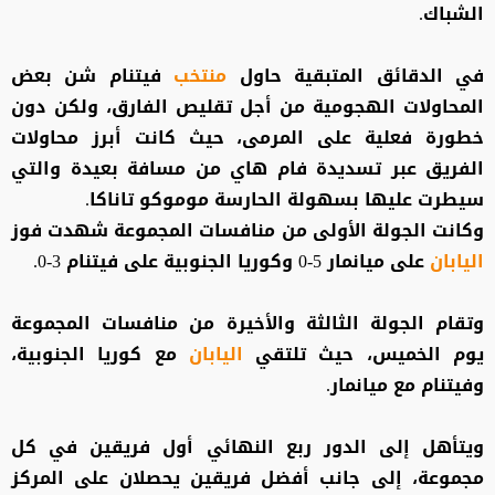
الشباك.
في الدقائق المتبقية حاول
منتخب
فيتنام شن بعض
المحاولات الهجومية من أجل تقليص الفارق، ولكن دون
خطورة فعلية على المرمى، حيث كانت أبرز محاولات
الفريق عبر تسديدة فام هاي من مسافة بعيدة والتي
سيطرت عليها بسهولة الحارسة موموكو تاناكا.
وكانت الجولة الأولى من منافسات المجموعة شهدت فوز
اليابان
على ميانمار 5-0 وكوريا الجنوبية على فيتنام 3-0.
وتقام الجولة الثالثة والأخيرة من منافسات المجموعة
يوم الخميس، حيث تلتقي
اليابان
مع كوريا الجنوبية،
وفيتنام مع ميانمار.
ويتأهل إلى الدور ربع النهائي أول فريقين في كل
مجموعة، إلى جانب أفضل فريقين يحصلان على المركز