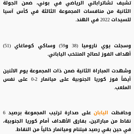
تشيف تشاتراباتي الرياضي في بوني، ضمن الجولة
الثانية من منافسات المجموعة الثالثة في كأس آسيا
للسيدات 2022 في الهند.
وسجلت يوي ناروميا (38 و59) وساكي كوماغاي (51)
أهداف الفوز لصالح المنتخب الياباني.
وشهدت المباراة الثانية ضمن ذات المجموعة يوم الاثنين
أيضاً فوز كوريا الجنوبية على ميانمار 2-0 على نفس
الملعب.
وحافظت
اليابان
على صدارة ترتيب المجموعة برصيد 6
نقاط من مباراتين، بفارق الأهداف أمام كوريا الجنوبية،
في حين بقي رصيد فيتنام وميانمار خالياً من النقاط.