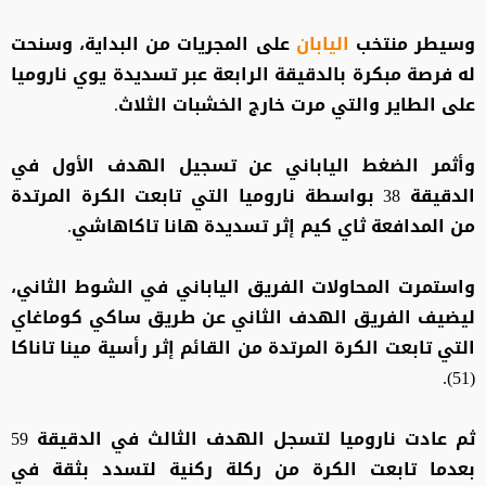
وسيطر منتخب
اليابان
على المجريات من البداية، وسنحت
له فرصة مبكرة بالدقيقة الرابعة عبر تسديدة يوي ناروميا
على الطاير والتي مرت خارج الخشبات الثلاث.
وأثمر الضغط الياباني عن تسجيل الهدف الأول في
الدقيقة 38 بواسطة ناروميا التي تابعت الكرة المرتدة
من المدافعة ثاي كيم إثر تسديدة هانا تاكاهاشي.
واستمرت المحاولات الفريق الياباني في الشوط الثاني،
ليضيف الفريق الهدف الثاني عن طريق ساكي كوماغاي
التي تابعت الكرة المرتدة من القائم إثر رأسية مينا تاناكا
(51).
ثم عادت ناروميا لتسجل الهدف الثالث في الدقيقة 59
بعدما تابعت الكرة من ركلة ركنية لتسدد بثقة في