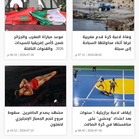
وفاة لاعبة كرة قدم مغربية
موعد مباراة المغرب والجزائر
غرقا أثناء محاولتها السباحة
ضمن كأس إفريقيا للسيدات
إلى سبتة
2026.. والقنوات الناقلة
2026-08-02 | 07:31 م
2026-07-30 | 06:33 م
إيقاف لاعبة برازيلية 5 سنوات
مشهد يصدم الحاضرين.. سقوط
بعد اعتداء "وحشي" على
مروع لنجم الجمباز الإنجليزي
منافستها في كرة الصالات
لانغتون
2026-07-26 | 08:45 م
2026-07-25 | 10:52 م