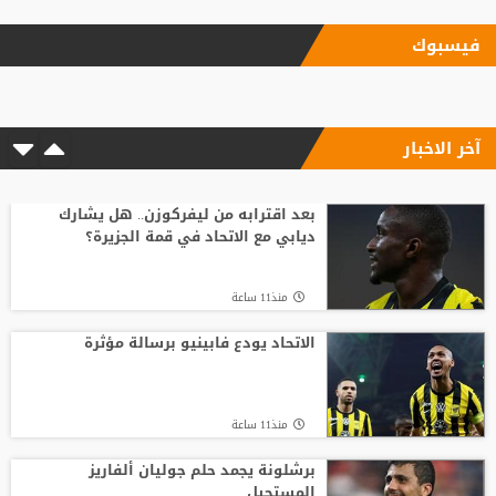
منذ23 ساعة
فيسبوك
الاتحاد يودع فابينيو برسالة مؤثرة
آخر الاخبار
منذ11 ساعة
السباق على رئاسة "الفيفا".. أول رئيس
رابطة وطنية يعارض ترشيح القطري الخليفي
بعد اقترابه من ليفركوزن.. هل يشارك
ديابي مع الاتحاد في قمة الجزيرة؟
منذ15 ساعة
منذ11 ساعة
أسطورة التحكيم الإنجليزي يلحق بمحمد
صلاح في تركيا رسميًا
الاتحاد يودع فابينيو برسالة مؤثرة
منذ23 ساعة
منذ11 ساعة
مدرب الأهلي الجديد ينذر بموسم صفري ..
برشلونة يجمد حلم جوليان ألفاريز
المستحيل