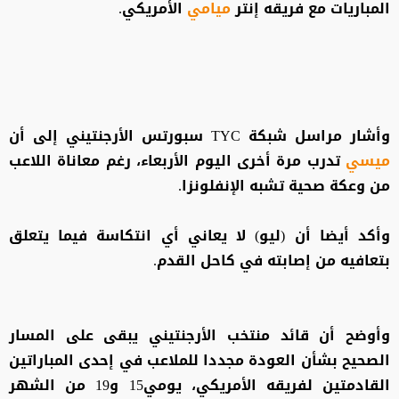
المباريات مع فريقه إنتر
ميامي
الأمريكي.
وأشار مراسل شبكة TYC سبورتس الأرجنتيني إلى أن
ميسي
تدرب مرة أخرى اليوم الأربعاء، رغم معاناة اللاعب
من وعكة صحية تشبه الإنفلونزا.
وأكد أيضا أن (ليو) لا يعاني أي انتكاسة فيما يتعلق
بتعافيه من إصابته في كاحل القدم.
وأوضح أن قائد منتخب الأرجنتيني يبقى على المسار
الصحيح بشأن العودة مجددا للملاعب في إحدى المباراتين
القادمتين لفريقه الأمريكي، يومي15 و19 من الشهر