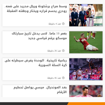
ضربة أوروبية.. مقترح إنفانتينو يلقى رفضًا
جديدًا
وسط صراع برشلونة وريال مدريد على ضمه..
رودري يحسم قراره ويختار وجهته المقبلة
منذ20 ساعة
منذ 4 دقيقة
موعد توقيع عقد محمد صلاح مع طرابزون
بعمر 16 عاما.. لاعب يدخل تاريخ سبارتاك
موسكو برقم قياسي جديد
منذ22 ساعة
منذ 26 دقيقة
من الأهلي السعودي للبريميرليج.. يايسله
يقود نيوكاسل رسميًا
رباعية تاريخية.. الوحدة يفرض سيطرته على
كرة السلة السورية
منذ20 ساعة
منذ 45 دقيقة
بعد المونديال.. ميسي يواصل تحطيم
الأرقام
منذ1 ساعة