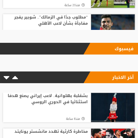
منذ23 ساعة
“مطلوب جدًا في الزمالك”.. شوبير يفجر
مفاجأة بشأن لاعب الأهلي
منذ21 ساعة
فيسبوك
زلزال استثماري في جدة.. أول تحرك رسمي
للاستحواذ على ملكية الاتحاد
آخر الاخبار
منذ21 ساعة
رسمياً | الاتحاد يوقع مع الراعي الرئيسي
للفريق خلال الموسم المقبل
بشقلبة بهلوانية.. لاعب إيراني يصنع هدفا
استثنائيا في الدوري الروسي
منذ23 ساعة
منذ8 ساعة
خضيرة يفاجئ ريال مدريد
مخاطرة كارثية تهدد مانشستر يونايتد