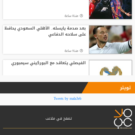
منذ20 ساعة
منذ8 ساعة
مفاجأة.. الأهلي المصري يرفض صفقة
بيراميدز
بعد صدمة يايسله.. الأهلي السعودي يحافظ
على سلاحه الدفاعي
منذ23 ساعة
منذ9 ساعة
الفيصلي يتعاقد مع البوركيني سيمبوري
منذ10 ساعة
تويتر
باريس سان جيرمان يعلن التعاقد رسميا مع
Tweets by mala3eb
لوكاس ديني
تصفح في ملاعب
منذ10 ساعة
أبو جلبوش ينتقل إلى وفاق سطيف