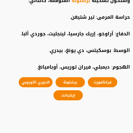
وستكون تشكيلة
برشلونة
المتوقعة، كالتالي:
حراسة المرمى: تير شتيغن.
الدفاع: أراوخو، إريك جارسيا، لينجليت، جوردي ألبا.
الوسط: بوسكيتس، دي يونغ، بيدري.
الهجوم: ديمبلي، فيران توريس، أوباميانغ.
فرانكفورت
برشلونة
الدوري الأوروبي
إينتراخت