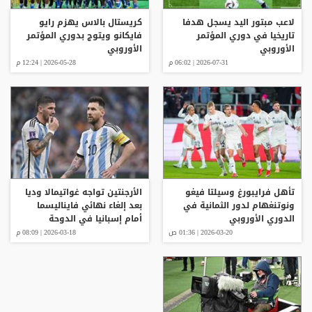
لاعب مبتور اليد يسجل هدفا
كريستال بالاس يهزم رايو
تاريخيا في دوري المؤتمر
فايكانو ويتوج بدوري المؤتمر
الأوروبي
الأوروبي
2026-07-31 | 06:02 م
2026-05-28 | 12:24 م
تأهل فرايبورغ وسيلتا فيغو
الأرجنتين تواجه غواتيمالا وديا
ونوتنغهام لدور الثمانية في
بعد إلغاء نهائي فايناليسما
الدوري الأوروبي
أمام إسبانيا في الدوحة
2026-03-20 | 01:36 ص
2026-03-18 | 08:09 م