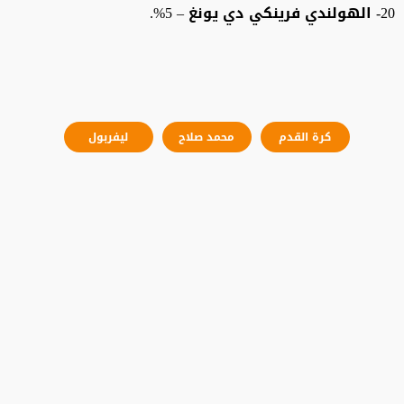
20- الهولندي فرينكي دي يونغ – 5%.
كرة القدم
محمد صلاح
ليفربول