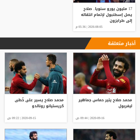
17 مليون يورو سنويا.. صلاح
يصل إسطنبول لإتمام انتقاله
إلى طرابزون
2026-08-05 | 05:36 م
أخبار متعلقة
محمد صلاح يثير حماس جماهير
محمد صلاح يسير على خُطى
ليفربول
كريستيانو رونالدو
2020-09-16 | 09:44 ص
2020-09-15 | 09:22 ص