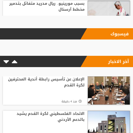
بسبب مورينيو.. ريال مدريد متفائل بتدمير
مخطط آرسنال
منذ12 ساعة
فيسبوك
بعد رفض السعودية.. نادٍ فرنسي يتوصل
لاتفاق مع هيثم حسن
آخر الاخبار
منذ12 ساعة
وسط صراع برشلونة وريال مدريد على ضمه..
رودري يحسم قراره ويختار وجهته المقبلة
الإعلان عن تأسيس رابطة أندية المحترفين
لكرة القدم
منذ3 ساعة
منذ 4 دقيقة
تصريح رسمي يعقد مهمة برشلونة في
صفقة المستقبل
الاتحاد الفلسطيني لكرة القدم يشيد
بالدعم الأردني
منذ10 ساعة