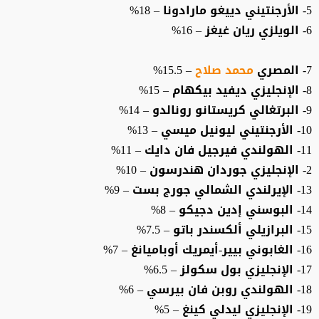
5- الأرجنتيني دييغو مارادونا – 18%
6- الويلزي ريان غيغز – 16%
7- المصري
محمد صلاح
– 15.5%
8- الإنجليزي ديفيد بيكهام – 15%
9- البرتغالي كريستانو رونالدو – 14%
10- الأرجنتيني ليونيل ميسي – 13%
11- الهولندي فيرجيل فان دايك – 11%
2- الإنجليزي جوردان هندرسون – 10%
13- الإيرلندي الشمالي جورج بست – 9%
14- البوسني إدين دجيكو – 8%
15- البرازيلي ألكسندر باتو – 7.5%
16- الغابوني بيير-أيمريك أوباميانغ – 7%
17- الإنجليزي بول سكولز – 6.5%
18- الهولندي روبن فان بيرسي – 6%
19- الإنجليزي ليدلي كينغ – 5%