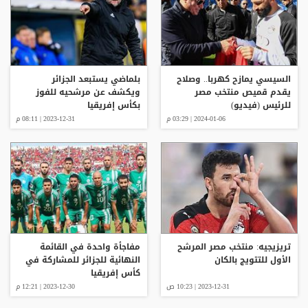
السيسي يمازح كهربا.. وصلاح
بلماضي يستبعد الجزائر
يقدم قميص منتخب مصر
ويكشف عن مرشحيه للفوز
للرئيس (فيديو)
بكأس إفريقيا
2024-01-06 | 03:29 م
2023-12-31 | 08:11 م
تريزيجيه: منتخب مصر المرشح
مفاجأة واحدة في القائمة
الأول للتتويج بالكان
النهائية للجزائر للمشاركة في
كأس إفريقيا
2023-12-31 | 10:23 ص
2023-12-30 | 12:21 م