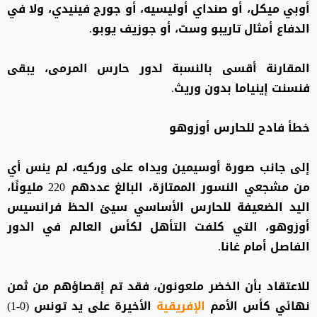
أوبي ميكل، أو صنداي أوليسيه، أو جورج فينيدي، ولا في
الدفاع أمثال تاريبو وست، أو جوزيف يوبو.
المقارنة أقسى بالنسبة لدور حارس المرمى، يبقى
فنسنت إينياما بدون وريث.
خطأ فادح للحارس أوزوهو
إلى جانب صورة أوسيمين ويداه على وركيه، لم ينس أي
من مشجعي النسور الممتازة، البالغ عددهم 220 مليونًا،
اليد الضعيفة للحارس الأساسي سيئ الحظ فرانسيس
أوزوهو، التي كلفت التأهل لكأس العالم في الدور
الفاصل أمام غانا.
للاعتقاد بأن الخضر ملعونون، فقد تم إقصاؤهم من ثمن
نهائي كأس الأمم
الإفريقية
الأخيرة على يد تونس (0-1)