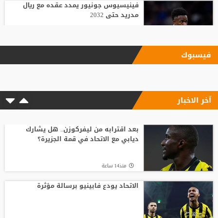
فينيسيوس جونيور يمدد عقده مع ريال
مدريد حتى 2032
منذ16 ساعة
فيسبوك
الاتحاد يودع فابينيو برسالة مؤثرة
آخر الاخبار
منذ15 ساعة
وسط صراع برشلونة وريال مدريد على ضمه..
رودري يحسم قراره ويختار وجهته المقبلة
بعد اقترابه من ليفركوزن.. هل يشارك
ديابي مع الاتحاد في قمة الجزيرة؟
منذ19 ساعة
منذ14 ساعة
قبل أن يلمس الكرة.. بالأرقام طرابزون يحصد
ثمار التعاقد مع محمد صلاح
الاتحاد يودع فابينيو برسالة مؤثرة
منذ20 ساعة