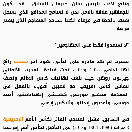
وتابع لاعب باريس سان جيرمان السابق: "قد يكون
للجماهير علاقة بالأمر. نحن لا نسامح المدافع الذي يسجل
هدفا بالخطأ في مرماه، لكننا نسامح المهاجم الذي يهدر
فرصة".
"لا تعتمدوا فقط على المهاجمين"
نيجيريا لم تعد قادرة على التألق. يعود آخر
منتخب
رائع
لها لعامي 2018 و2019، تحت قيادة المدرب الألماني
جيرنوت روهر، حيث بلغت نهائيات كأس العالم ونصف
نهائي كأس أفريقيا مع لاعبين أقوياء بالفعل في
المقدمة: فيكتور موزيس، كيليتشي إيهياناتشو، أحمد
موسى، وأوديون إيجالو، وأليكس إيوبي.
في السابق، فشل المنتخب الفائز بكأس الأمم
الإفريقية
3 مرات (1980، 1994 و2013) في التأهل لكأس أمم إفريقيا