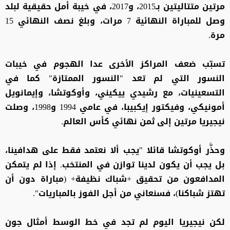
مرتين متتاليتين بـ2015، و2017، في خيبة أمل حقيقية لبلد
وصل للمباراة النهائية 7 مرات، وبلغ نصف النهائي 15
مرة.
تسبّب ضعف المراكز الأخرى عدا الهجوم في خيبات
النسور التي لم تعد "النسور الممتازة" كما في
التسعينيات، مع رشيدي ييكيني، وأوكوتشا، وإيمانويل
أمونيكي، وفيكتور إيكبيبا، في عامي 1994 و1998، وصلت
نيجيريا مرتين إلى ثمن نهائي كأس العالم.
وحذَّر أوكوتشا قائلا "يجب ألا نعتمد فقط على هدافينا،
بل يجب أن يكون لدينا توازن في المنتخب. إذا لم يتمكن
المدافعون من تحقيق +شباك نظيفة+ (مباراة دون أن
تهتز شباكنا)، فسنعاني من أجل الفوز بالمباريات".
لكن نيجيريا اليوم لم تجد في خط الوسط أمثال جون