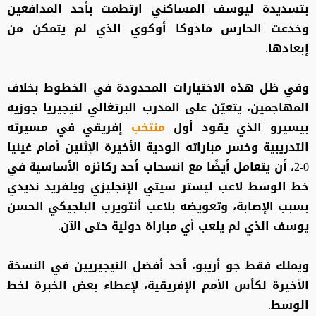
بتسديدة ليوسف المساكني ارتطمت بأحد المدافعين
وخدعت الحارس مادوكا أوكوي الذي لم يتمكن من
إبعادها.
وفي ظل هذه الاختيارات المحدودة في الخطوط بخلاف
المهاجمين، يتعيّن على المدرب البرتغالي لنيجيريا جوزيه
بيسيرو الذي يقود أول
منتخب
إفريقي في مسيرته
التدريبية وخسر مباراته الودية الأخيرة الإثنين أمام غينيا
0-2، أن يتعامل أيضًا مع انسحاب أحد ركائزه الأساسية في
خط الوسط لاعب ليستر سيتي الإنجليزي ويلفريد نديدي
بسبب الإصابة، وتعويضه بلاعب أنتويرب البلجيكي الحسن
يوسف الذي لم يلعب أي مباراة دولية حتى الآن.
ويملك فقط جو أريبو، أحد أفضل النيجيريين في النسخة
الأخيرة لكأس الأمم الإفريقية، لإعطاء بعض الخبرة لخط
الوسط.