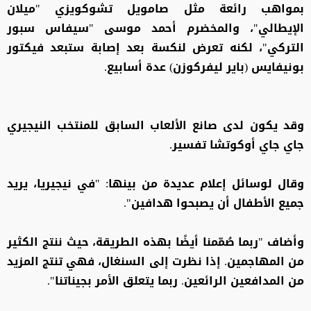
بمواهب رائعة مثل صامويل تشوكويزي "ميلان
الإيطالي"، والمخضرم أحمد موسى "سيفاس سبور
التركي"، لكنه تعرض لنكسة بعد إصابة ستبعد فيكتور
بونيفايس (باير ليفركوزن) عدة أسابيع.
وقد يكون لدى صانع الألعاب السابق للمنتخب النيجيري
جاي جاي أوكوتشا تفسير.
وقال لوسائل إعلام عديدة من بينها: "في نيجيريا، يريد
جميع الأطفال أن يصبحوا هدافين".
وأضاف "ربما صُمّمنا أيضًا بهذه الطريقة، حيث ننتج الكثير
من المهاجمين. إذا نظرت إلى السنغال، فهي تنتج المزيد
من المدافعين الرائعين. ربما يتعلق الأمر بجيناتنا".