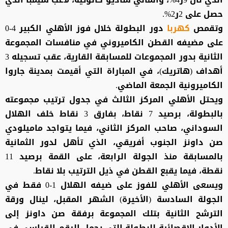
حصل على 2ر2%.
وتقمص
كهربا
دور البطولة خلال فوز الأهلي الكبير 4-0
على مضيفه القطن الكاميروني في منافسات المجموعة
الثانية بدور المجموعات للمسابقة القارية، عقب تسجيله 3
أهداف (هاتريك)، في المباراة التي أقيمت بمدينة جاروا
الكاميرونية الجمعة الماضي.
ويحتل الأهلي المركز الثالث في جدول ترتيب مجموعته
بالبطولة، برصيد 7 نقاط، بفارق 3 نقاط خلف الهلال
السوداني، صاحب المركز الثاني، فيما يتواجد ماميلودي
صن داونز الجنوب أفريقي، الذي تأهل لدور الثمانية
بالمسابقة منذ الجولة الرابعة، على القمة برصيد 11
نقطة، فيما يقبع القطن في ذيل الترتيب بلا نقاط.
ويسعى الأهلي للفوز على ضيفه الهلال 1-0 فقط في
الجولة السادسة (الأخيرة) الشهر المقبل، لينال ورقة
الترشح الثانية بتلك المجموعة برفقة صن داونز إلى
الأدوار الإقصائية للبطولة التي يحمل الرقم القياسي في