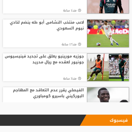
منذ1 ساعة
لاعب منتخب النشامى أبو طه ينضم لنادي
نيوم السعودي
منذ17 ساعة
جوزيه مورينيو يعلق على تجديد فينيسيوس
جونيور لعقده مع ريال مدريد
منذ3 ساعة
الفيصلي يقرر عدم التعاقد مع المهاجم
البوركيني باسيرو كومباوري
منذ17 ساعة
فيسبوك
ليفربول يحسم صفقة أراخو لاعب برشلونة