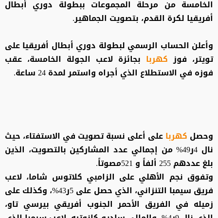
الخامسة من مرحلة المجموعات ببطولة دوري أبطال
أفريقيا لكرة القدم، بتصويت الجماهير.
وأعلن الحساب الرسمي لبطولة دوري أبطال أفريقيا على
تويتر، فوز
كهربا
بجائزة لاعب الجولة الخامسة، عقب
فوزه في الاستطلاع الذي أجراه واستمر لمدة 24 ساعة.
وحصل
كهربا
على أعلى نسبة تصويت في الاستفتاء، حيث
نال 4ر49% من إجمالي عدد المشاركين بالتصويت، الذين
بلغ عددهم 255 ألفاً و 521مصوتاً.
وتفوق نجم الأهلي على الزامبي كلاتوس شاما، لاعب
فريق سيمبا التنزاني، الذي حصل على 5ر43%، وكذلك على
زميله في الفريق الأحمر الجنوب أفريقي بيرسي تاو،
الذي نال 9ر4%، والمالي ساديو كانوتيه، لاعب سيمبا الذي