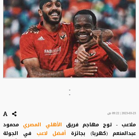
"
"
2023-03-23 | 09:22 ص
ملاعب - توج مهاجم فريق
الأهلي المصري
محمود
عبدالمنعم (كهربا) بجائزة
أفضل لاعب
في الجولة