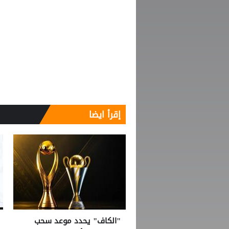
إقرأ ايضا
"الكاف" يحدد موعد سحب