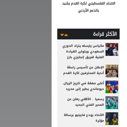
الاتحاد الفلسطيني لكرة القدم يشيد
بالدعم الأردني
الأكثر قراءة
ماتياس يايسله يترك الدوري
السعودي ويتولى القيادة
الفنية لفريق إنجليزي بارز
الإعلان عن تأسيس رابطة
أندية المحترفين لكرة القدم
أغلى صفقة في تاريخ الريال..
ديوماندي يطير إلى مدريد
رسميا .. الأهلي يعلن عن
المدير الفني الجديد
الاتحاد يودع فابينيو برسالة
مؤثرة