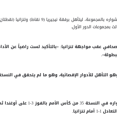
4 نقاط في مشواره بالمجموعة، ليتأهل برفقة نيجيريا (9 نقاط) وتنزانيا (نقطتا
لث بمجموعات الدور الأول.
افي عقب مواجهة تنزانيا: «بالتأكيد لست راضياً عن الأداء
بطولة».
وهو التأهل للأدوار الإقصائية، وهو ما لم يتحقق في النسخة
واستهل المنتخب التونسي مشواره في النسخة 35 من كأس الأمم بالفوز 3-1 على أوغند