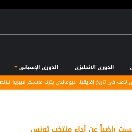
الدوري الانجليزي
الدوري الإسباني
فريقيا.. ديوماندي يترك معسكر لايبزيغ للانضمام لريال مدريد
ست راضياً عن أداء منتخب تونس