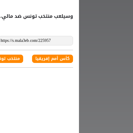
وسيلعب
ضد مالي، ي
منتخب تونس
كأس أمم إفريقيا
منتخب تو