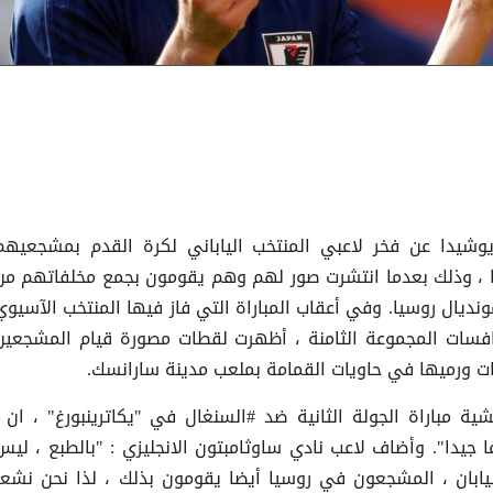
_يوشيدا عن فخر لاعبي المنتخب الياباني لكرة القدم بمشجعيهم
 ، وذلك بعدما انتشرت صور لهم وهم يقومون بجمع مخلفاتهم من
ونديال روسيا. وفي أعقاب المباراة التي فاز فيها المنتخب الآسيوي
لكولومبي 2-1 ضمن منافسات المجموعة الثامنة ، أظهرت لقطات مصورة قيام المشجعين
جات ورميها في حاويات القمامة بملعب مدينة سارانسك.
مباراة الجولة الثانية ضد #السنغال في "يكاترينبورغ" ، ان :
 جيدا". وأضاف لاعب نادي ساوثامبتون الانجليزي : "بالطبع ، ليس
ليابان ، المشجعون في روسيا أيضا يقومون بذلك ، لذا نحن نشعر