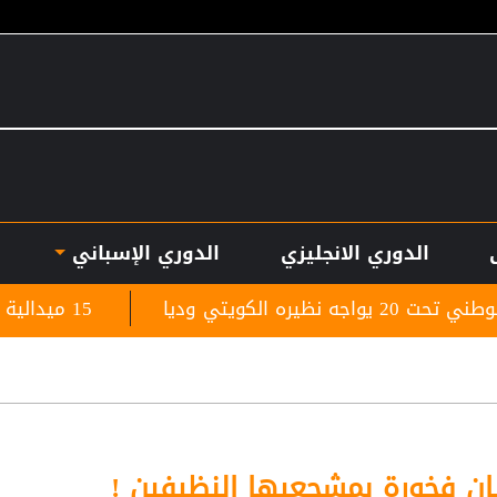
الدوري الانجليزي
الدوري الإسباني
15 ميدالية للأردن في افتتاح بطولة الحسن للتايكواندو
بان فخورة بمشجعيها النظيفين !