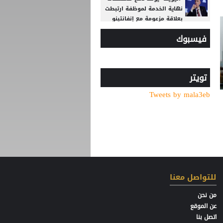
نهاية الخدمة لموظفة ارتبطت
بعلاقة مزعومة مع إنفانتينو
فيسبوك
مع انطلاق الموسم الكروي..
تطبيق تقنية حكم الفيديو
المساعد لأول مرة
الاتحاد يواصل صدارة الدوري
تويتر
النسوي تحت 14
Tweets by mala3eb
وفاة والد ليونيل ميسي عن
68 عاما
قبل بداية الموسم الجديد..
رونالدو يوجه صدمة كبرى إلى
جماهير النصر السعودي
4 أندية تتنافس على كأس
للتواصل معنا
السوبر الأردني.. الفيصلي
يواجه الوحدات والرمثا يلتقي
من نحن
الحسين
عن الموقع
اتصل بنا