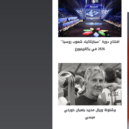
افتتاح دورة "سبارتاكياد شعوب روسيا"
2026 في يكاترينبورغ
برشلونة وريال مدريد ينعيان خورخي
ميسي