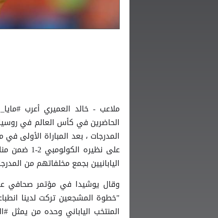
ملاعب - خالد العميري أعرب #مايا
الحاضرين في كأس العالم في روسيا
المدرجات ، بعد المباراة الأولى في م
على نظيره ا
اليابانيين بجمع مخلفاتهم من المدر
وقال يوشيدا في مؤتمر صحافي عشية 
"خطوة المشجعين تركت لدينا انطباعا
المنتخب الياباني وحده من يمثل #ا