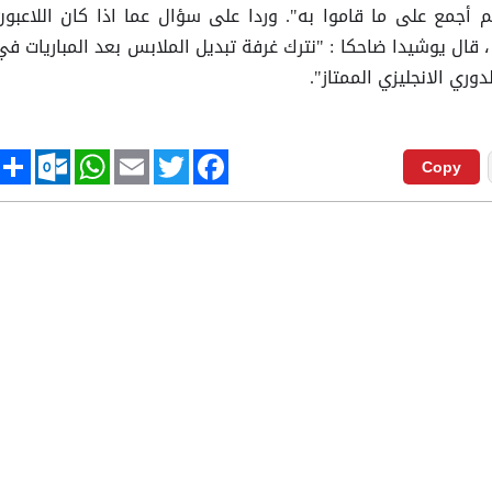
لم أجمع على ما قاموا به". وردا على سؤال عما اذا كان اللاعبون
قال يوشيدا ضاحكا : "نترك غرفة تبديل الملابس بعد المباريات في
وري الانجليزي الممتاز".
tlook.com
hare
WhatsApp
Email
Twitter
Facebook
Copy