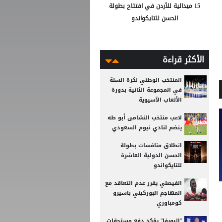
15 ميدالية للأردن في افتتاح بطولة
الحسن للتايكواندو
الأكثر قراءة
المنتخب الوطني لكرة السلة
في المجموعة الثانية بدورة
الألعاب الآسيوية
لاعب منتخب النشامى أبو طه
ينضم لنادي نيوم السعودي
انطلاق منافسات بطولة
الحسن الدولية العاشرة
للتايكواندو
الفيصلي يقرر عدم التعاقد مع
المهاجم البوركيني باسيرو
كومباوري
"اليويفا" يؤكد دفع مستحقات