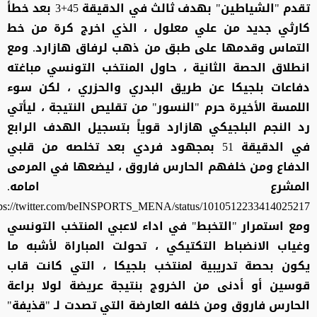
تقدم "الشياطين" بهدف ثالث في الدقيقة 45+3 بعد خطأ
كارثي جديد من علي معلول ، الذي اخرج كرة من خط
التماس وقدمها على طبق من ذهب لرفاق هازارد. ومع
انطلاق الحصة الثانية ، حاول المنتخب التونسي مباغته
دفاعات بلجيكا عن طريق البدري والحزري ، لكن سوء
اللمسة الأخيرة حرم "النسور" من تقليص النتيجة ، ليأتي
رد النجم البلجيكي هازارد قوياً بتسجيل الهدف الرابع
في الدقيقة 51 بمجهود فردي بعد تخلصه من قلبي
الدفاع ومن خلفهم الحارس فاروق ، ليضعها في المرمى
المشرع امامه.
tps://twitter.com/beINSPORTS_MENA/status/1010512233414025217
ومع استمرار "التخبط" في اداء لاعبي المنتخب التونسي
وغياب الانضباط التكتيكي ، تحولت المباراة لأشبه ما
يكون بحصة تدريبية لمنتخب بلجيكا ، التي كانت قاب
قوسين أو أدنى من الخروج بنتيجة عريضة لولا براعة
الحارس فاروق ومن خلفه العارضة التي تصدت لـ "قذيفة"