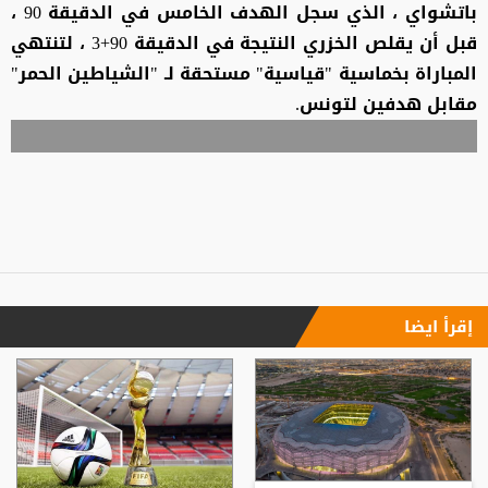
باتشواي ، الذي سجل الهدف الخامس في الدقيقة 90 ،
قبل أن يقلص الخزري النتيجة في الدقيقة 90+3 ، لتنتهي
المباراة بخماسية "قياسية" مستحقة لـ "الشياطين الحمر"
مقابل هدفين لتونس.
إقرأ ايضا