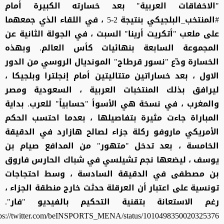
"الاخفاقات العربية" بعد خسارته الكبيرة أمام
#المنتخب_البلجيكي بنتيجة 2-5 ، في اللقاء الذي جمعهما
على ملعب "أتكريت أرينا" السبت ، في الجولة الثانية عن
المجموعة السابعة بنهائيات كأس العالم. وبهذه
الخسارة ودّع "نسور قرطاج" المونديال الروسي من الدور
الاول ، بعد خساراتين متتاليتين أمام إنجلترا وبلجيكا ،
ليرافق بذلك المنتخبات العربية ، السعودية ومصر
والمغرب ، في نسخة هي الأسوأ "حسابياً" للعرب. بداية
المباراة جاءت مثيرة بتفاصيلها ، بعدما احتسب الحكم
الأمريكي ماروفو ركلة جزاء لصالح هازارد في الدقيقة
الخامسة ، بعد تدخل "متهور" من المدافع صيام بن
يوسف ، ليضعها نجم تشيلسي في شباك الحارس فاروق
بن مصطفى في الدقيقة السادسة ، وسط احتجاجات
تونسية على اعتبار أن العرقلة حدثت خارج منطقة الجزاء ،
رغم الاستعانة بتقنية التحكيم بالفيديو "فار".
tps://twitter.com/beINSPORTS_MENA/status/1010498350020325376