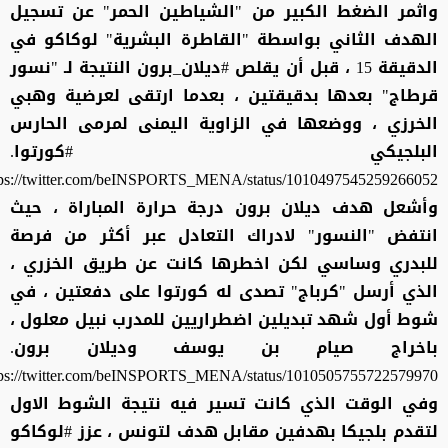
واثمر الضغط الكبير من "الشياطين الحمر" عن تسجيل
الهدف الثاني بواسطة "القاطرة البشرية" لوكاكو في
الدقيقة 15 ، قبل أن يقلص #ديلان_برون النتيجة لـ "نسور
قرطاج" بعدها بدقيقتين ، بعدما ارتقى لعرضية وهبي
الخرزي ، ووضعها في الزاوية اليمنى لمرمى الحارس
البلجيكي #كورتوا.
tps://twitter.com/beINSPORTS_MENA/status/1010497545259266052
وأشعل هدف ديلان برون درجة حرارة المباراة ، حيث
انتفض "النسور" لادراك التعادل عبر أكثر من فرصة
للبدري وساسي لكن اخطرها كانت عن طريق الخزري ،
الذي أرسل "كرباج" تصدى له كورتوا على دفعتين ، في
شوط أول شهد تبديلين اضطراريين للمدرب نبيل معلول ،
باخراج صيام بن يوسف وديلان برون.
tps://twitter.com/beINSPORTS_MENA/status/1010505755722579970
وفي الوقت الذي كانت تسير فيه نتيجة الشوط الاول
لتقدم بلجيكا بهدفين مقابل هدف لتونس ، عزز #لوكاكو