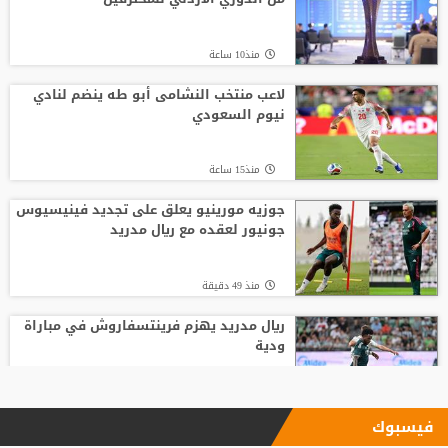
منذ10 ساعة
لاعب منتخب النشامى أبو طه ينضم لنادي
نيوم السعودي
منذ15 ساعة
جوزيه مورينيو يعلق على تجديد فينيسيوس
جونيور لعقده مع ريال مدريد
منذ 49 دقيقة
ريال مدريد يهزم فرينتسفاروش في مباراة
ودية
منذ9 ساعة
فيسبوك
ليفربول يحسم صفقة أراخو لاعب برشلونة