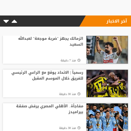
آخر الاخبار
منذ10 ساعة
الاتحاد الإنجليزي يقر قواعد جديدة بعد
مأساة وفاة لاعب شاب
الزمالك يجهز "ضربة موجعة" لعبدالله
السعيد
منذ16 ساعة
منذ 7 دقيقة
باريس سان جيرمان يتوصل إلى اتفاق مع
فيران توريس
رسمياً | الاتحاد يوقع مع الراعي الرئيسي
للفريق خلال الموسم المقبل
منذ9 ساعة
منذ 30 دقيقة
لوكا زيدان يودع غرناطة ويوقع لناد إسباني
جديد
مفاجأة.. الأهلي المصري يرفض صفقة
بيراميدز
منذ16 ساعة
منذ 38 دقيقة