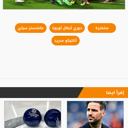
مشاجرة
دوري أبطال أوروبا
مانشستر سيتي
أتلتيكو مدريد
إقرأ ايضا