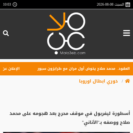
السبت
2026-08-08
10:03
ود.. محمد صلاح يخوض أول مران مع طرابزون سبور
الإعلان عن تأسيس
دوري ابطال اوروبا
أسطورة ليفربول في موقف محرج بعد هجومه على محمد
صلاح ووصفه بـ"الأناني"