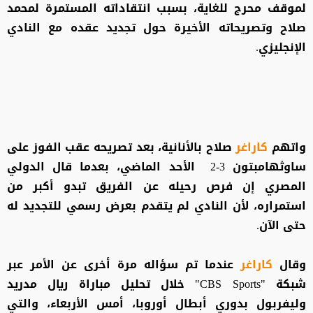
لموقف محرج للغاية، بسبب انتقاداته المستمرة لمحمد
صلاح وتصريحاته الأخيرة حول تجديد عقده مع النادي
الإنجليزي.
واتهم
كاراغر
صلاح بالأنانية، بعد تصريحه عقب الفوز على
ساوثهامبتون 3-2 الأحد الماضي، بعدما قال الدولي
المصري إن فرص رحيله عن الفريق تبدو أكبر من
استمراره، لأن النادي لم يتقدم بعرض رسمي للتجديد له
حتى الآن.
وقال
كاراغر
عندما تم سؤاله مرة أخرى عن الأمر عبر
شبكة "CBS Sports" خلال تحليل مباراة ريال مدريد
وليفربول بدوري أبطال أوروبا، أمس الأربعاء، والتي