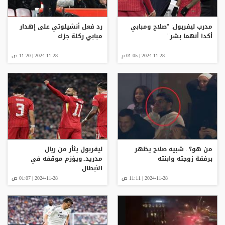
مدرب ليفربول: "صلاح ومبابي
رد فعل أنشيلوتي على إهدار
أكدا أنهما بشر"
مبابي ركلة جزاء
2024-11-28 | 01:05 م
2024-11-28 | 11:20 ص
من هو؟.. شبيه صلاح يظهر
ليفربول يثأر من ريال
برفقة زوجته وابنته
مدريد..ويؤزم موقفه في
الأبطال
2024-11-28 | 11:11 ص
2024-11-28 | 01:07 ص