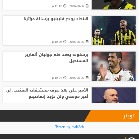
2026-08-06
11:12 م
الاتحاد يودع فابينيو برسالة مؤثرة
2026-08-06
10:59 م
برشلونة يجمد حلم جوليان ألفاريز
المستحيل
2026-08-06
10:54 م
الأمير علي بعد صرف مستحقات المنتخب: لن
أغير موقفي ولن نؤيد إنفانتينو
2026-08-06
09:33 م
تويتر
فينيسيوس جونيور يمدد عقده مع ريال
Tweets by mala3eb
مدريد حتى 2032