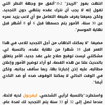
انتهت بفوز "الريدز" 2-0:"أتفق مع وجهة النظر التي
تقول إنه لا يجب أن نترك عقده ينتهي دون التجديد،
ولكن جميعنا يعرف طبيعة التعامل مع أي لاعب يزيد عمره
عن 30 سنة، الأمور يتم حسمها قبل 6 أو 8 أشهر قبل
نهاية الموسم".
مضيفا: "لا يمكنك الذهاب من أجل التجديد للاعب في هذا
العمر قبل 18 شهرا من نهاية عقده، بالنسبة لي،
مشكلتي ليست توقيع صلاح على عقد جديد، الأمر يتعلق
بالحديث علنا عن هذه القصة، لو أراد توضيح الأمور وإعلان
مطالبه، عليه إذن إخبارنا بها، ربما سأقف بجانبه، ولكن
في الوقت الحالي لا يمكننا الوقوف ضده أو ضد النادي
أيضا".
واستطرد:"بالنسبة لرأيي الشخصي،
ليفربول
لديه لائحة،
عندما تصل إلى 32 أو 33 سنة يتم التجديد لك لمدة عام،