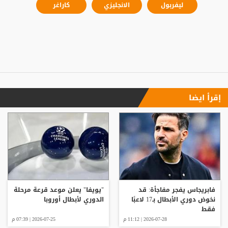
ليفربول
الانجليزي
كاراغر
إقرأ ايضا
فابريجاس يفجر مفاجأة: قد
"يويفا" يعلن موعد قرعة مرحلة
نخوض دوري الأبطال بـ17 لاعبًا
الدوري لأبطال أوروبا
فقط
2026-07-28 | 11:12 م
2026-07-25 | 07:39 م