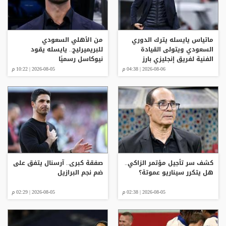
ماتياس يايسله يترك الدوري
من الأهلي السعودي
السعودي ويتولى القيادة
للبريميرليج.. يايسله يقود
الفنية لفريق إنجليزي بارز
نيوكاسل رسميًا
2026-08-06 | 04:38 م
2026-08-05 | 10:22 م
كشف سر تأجيل مؤتمر الزاكي..
صفقة كبرى.. آرسنال يتفق على
هل يتكرر سيناريو عموتة؟
ضم نجم البرازيل
2026-08-05 | 02:38 م
2026-08-05 | 02:29 م