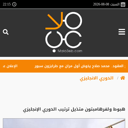
السبت
2026-08-08
22:15
قود.. محمد صلاح يخوض أول مران مع طرابزون سبور
الإعلان عن تأسي
الدوري الانجليزي
هبوط ولفرهامبتون متذيل ترتيب الدوري الإنجليزي