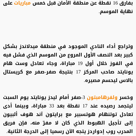
بفارق 16 نقطة عن منطقة الأمان قبل خمس
مباريات
على
نهاية الموسم.
وتراجع أداء النادي الموجود في منطقة ميدلاندز بشكل
كبير بعد النصف الأول المروع من الموسم الذي فشل فيه
في الفوز خلال أول 19 مباراة، وجاء تعادل وست هام
يونايتد صاحب المركز 17 بنتيجة صفر-صفر مع كريستال
بالاس ليحسم مصيره.
وخسر
ولفرهامبتون
3-صفر أمام ليدز يونايتد يوم السبت
ليتجمد رصيده عند 17 نقطة بعد 33 مباراة، وبينما أدى
تعادل توتنهام هوتسبير مع برايتون آند هوف ألبيون
إلى تأجيل الهبوط الذي كان لا مفرّ منه، فإن فريق
المدرب روب إدواردز يتجه الآن رسميا إلى الدرجة الثانية.