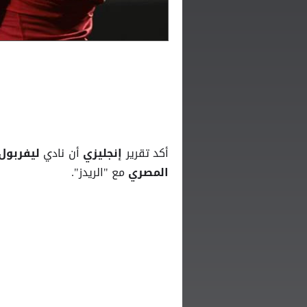
أكد تقرير
أن نادي
إنجليزي
ليفربول
مع "الريدز".
المصري