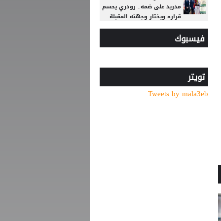
مدريد على ضمه.. رودري يحسم
قراره ويختار وجهته المقبلة
تصريح رسمي يعقد مهمة
فيسبوك
برشلونة في صفقة المستقبل
صدام في تدريبات أتلتيكو..
ألفاريز يطالب سيميوني
تويتر
بتسهيل رحيله لبرشلونة
Tweets by mala3eb
ماتياس يايسله يترك الدوري
السعودي ويتولى القيادة
الفنية لفريق إنجليزي بارز
ريال مدريد يتعاقد مع الجناح
العاجي يان ديوماندي