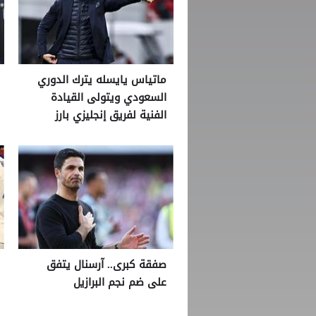
ماتياس يايسله يترك الدوري
السعودي ويتولى القيادة
الفنية لفريق إنجليزي بارز
صفقة كبرى.. آرسنال يتفق
على ضم نجم البرازيل