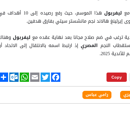
هذا الموسم، حيث رفع رصيده إلى 10 أهداف 
ليفربول
وى إيرلينغ هالاند نجم مانشستر سيتي بفارق هدفين.
ندية ترغب في ضم صلاح مجانا بعد نهاية عقده مع
وهناك
ليفربول
تقطاب النجم
إذ ارتبط اسمه بالانتقال إلى الاتحاد أو
المصري
ندية 2025.
tlook.com
hare
WhatsApp
Email
Twitter
Facebook
Copy
يزي
رامي عباس