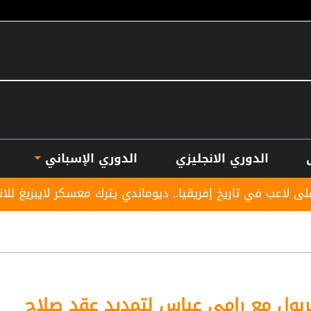
الدوري الانجليزي
الدوري الإسباني
إفريقيا.. ديوماندي يترك معسكر لايبزيغ للانضمام لريال مدريد
ربول مع رامي عباس لتمديد عقد صلاح