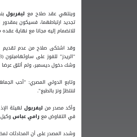
وينتهي عقد صلاح مع
بن
ليفربول
تجديد ارتباطهما، فسيكون بمقدور ا
للانضمام إليه مجانا مع نهاية عقده مع
وقد اشتكى صلاح من عدم تقديم
ل
وشك دخول ديسمبر، ولم أتلق عرضا لل
وتابع الدولي المصري: "أحب الجماهي
لننتظرْ ونرَ بالطبع".
وأكد مصدر من
ليفربول
في التفاوض مع
وكيل 
رامي عباس
وشدد المصدر على أن المحادثات تمض