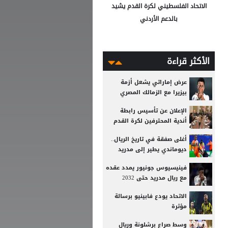
الاتحاد الفلسطيني لكرة القدم يشيد
بالدعم الأردني
الأكثر قراءة
عرض إماراتي يشعل أزمة
بيزيرا مع الزمالك المصري
الإعلان عن تأسيس رابطة
أندية المحترفين لكرة القدم
أغلى صفقة في تاريخ الريال..
ديوماندي يطير إلى مدريد
فينيسيوس جونيور يمدد عقده
مع ريال مدريد حتى 2032
الاتحاد يودع فابينيو برسالة
مؤثرة
وسط صراع برشلونة وريال