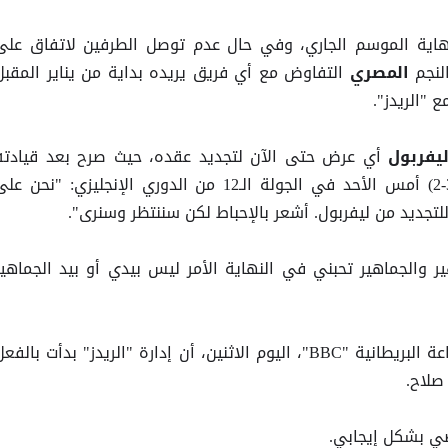
هاية الموسم الجاري، وفي حال عدم توصل الطرفين لاتفاق على
لنجم
التفاوض مع أي فريق يريده بداية من يناير المقبل
المصري
 "الريدز".
أي عرض حتى الآن لتجديد عقده، حيث صرح بعد قيادته
يفربول
"الريدز" للفوز على ساوثهامبتون (3-2) أمس الأحد في الجولة الـ12 من الدوري الإنجليزي: "نحن ع
تجديد من ليفربول. أشعر بالإحباط لكن سننتظر وسنرى".
ر والجماهير تحبني في النهاية الأمر ليس بيدي أو بيد الجماهير
لهيئة الإذاعة البريطانية "BBC"، اليوم الاثنين، أن إدارة "الريدز" بدأت بالفع
صلاح.
ي بشكل إيجابي.