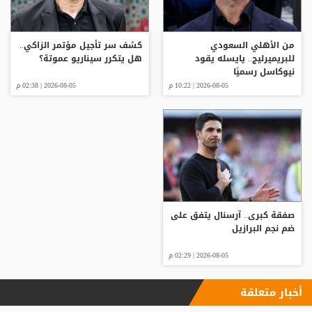
من الأهلي السعودي
كشف سر تأجيل مؤتمر الزاكي..
للبريميرليج.. يايسله يقود
هل يتكرر سيناريو عموتة؟
نيوكاسل رسميًا
2026-08-05 | 10:22 م
2026-08-05 | 02:38 م
صفقة كبرى.. آرسنال يتفق على
ضم نجم البرازيل
2026-08-05 | 02:29 م
أخبار متعلقة