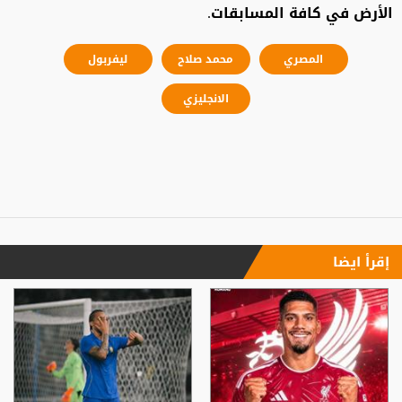
الأرض في كافة المسابقات.
المصري
محمد صلاح
ليفربول
الانجليزي
إقرأ ايضا