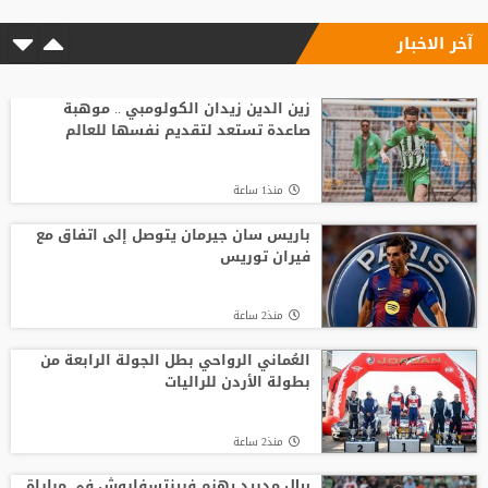
آخر الاخبار
منذ3 ساعة
الاتحاد الإنجليزي يقر قواعد جديدة بعد
مأساة وفاة لاعب شاب
زين الدين زيدان الكولومبي .. موهبة
صاعدة تستعد لتقديم نفسها للعالم
منذ9 ساعة
منذ1 ساعة
انطلاق منافسات بطولة الحسن الدولية
العاشرة للتايكواندو
باريس سان جيرمان يتوصل إلى اتفاق مع
فيران توريس
منذ7 ساعة
منذ2 ساعة
وفاة والد ليونيل ميسي عن 68 عاما
العُماني الرواحي بطل الجولة الرابعة من
بطولة الأردن للراليات
منذ10 ساعة
منذ2 ساعة
ريال مدريد يهزم فرينتسفاروش في مباراة