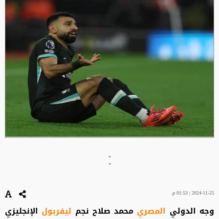
"
"
2024-11-25 | 01:53 م
وجه الدولي
المصري
محمد صلاح نجم
ليفربول
الإنجليزي