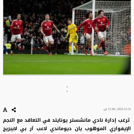
"
"
2025-12-31 | 12:48 ص
تَرغب إدارة نادي مانشستر يونايتد في التعاقد مع النجم
الإيفواري الموهوب يان ديوماندي لاعب آر بي لايبزيج