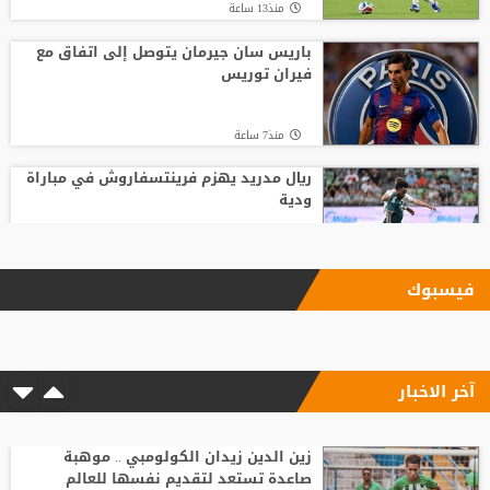
منذ13 ساعة
باريس سان جيرمان يتوصل إلى اتفاق مع
فيران توريس
منذ7 ساعة
ريال مدريد يهزم فرينتسفاروش في مباراة
ودية
منذ7 ساعة
فيسبوك
ليفربول يحسم صفقة أراخو لاعب برشلونة
آخر الاخبار
منذ8 ساعة
"النادي اتخذ قراره".. أول تعليق لسيميوني
على أزمة ألفاريز
زين الدين زيدان الكولومبي .. موهبة
صاعدة تستعد لتقديم نفسها للعالم