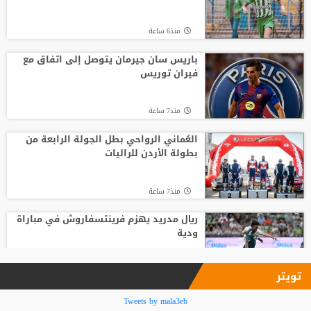
منذ15 ساعة
منذ6 ساعة
انطلاق منافسات بطولة الحسن الدولية
العاشرة للتايكواندو
باريس سان جيرمان يتوصل إلى اتفاق مع
فيران توريس
منذ12 ساعة
منذ7 ساعة
لوكا زيدان يودع غرناطة ويوقع لناد إسباني
جديد
العُماني الرواحي بطل الجولة الرابعة من
بطولة الأردن للراليات
منذ14 ساعة
منذ7 ساعة
ريال مدريد يهزم فرينتسفاروش في مباراة
ودية
منذ7 ساعة
تويتر
المنتخب الوطني ت 20 يتغلب على نظيره
Tweets by mala3eb