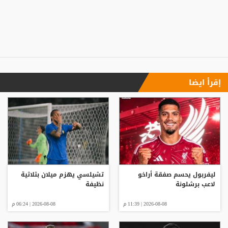
إقرأ ايضا
ليفربول يحسم صفقة أراخو
تشيلسي يهزم ميلان بثلاثية
لاعب برشلونة
نظيفة
2026-08-08 | 11:39 م
2026-08-08 | 06:24 م