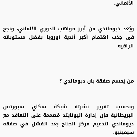
الألماني.
ويُعد ديوماندي من أبرز مواهب الدوري الألماني، ونجح
في جذب اهتمام أكبر أندية أوروبا بفضل مستوياته
الراقية.
من يَحسم صفقة يان ديوماندي ؟
وبحسب تقرير نشرته شبكة سكاي سبورتس
البريطانية فإن إدارة اليونايتد مُصممة على التعاقد مع
ديوماندي لتدعيم مركز الجناح بعد الفشل في صفقة
سيمينيو.