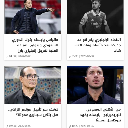
الاتحاد الإنجليزي يقر قواعد
ماتياس يايسله يترك الدوري
جديدة بعد مأساة وفاة لاعب
السعودي ويتولى القيادة
شاب
الفنية لفريق إنجليزي بارز
2026-08-08 | 05:33 م
2026-08-06 | 04:38 م
من الأهلي السعودي
كشف سر تأجيل مؤتمر الزاكي..
للبريميرليج.. يايسله يقود
هل يتكرر سيناريو عموتة؟
نيوكاسل رسميًا
2026-08-05 | 10:22 م
2026-08-05 | 02:38 م