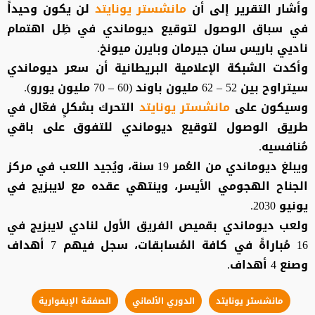
وأشار التقرير إلى أن
مانشستر يونايتد
لن يكون وحيداً
في سباق الوصول لتوقيع ديوماندي في ظِل اهتمام
ناديي باريس سان جيرمان وبايرن ميونخ.
وأكدت الشبكة الإعلامية البريطانية أن سعر ديوماندي
سيتراوح بين 52 – 62 مليون باوند (60 – 70 مليون يورو).
وسيكون على
مانشستر يونايتد
التحرك بشكلٍ فعّال في
طريق الوصول لتوقيع ديوماندي للتفوق على باقي
مُنافسيه.
ويبلغ ديوماندي من العُمر 19 سنة، ويُجيد اللعب في مركز
الجناح الهجومي الأيسر، وينتهي عقده مع لايبزيج في
يونيو 2030.
ولعب ديوماندي بقميص الفريق الأول لنادي لايبزيج في
16 مُباراةً في كافة المُسابقات، سجل فيهم 7 أهداف
وصنع 4 أهداف.
مانشستر يونايتد
الدوري الألماني
الصفقة الإيفوارية