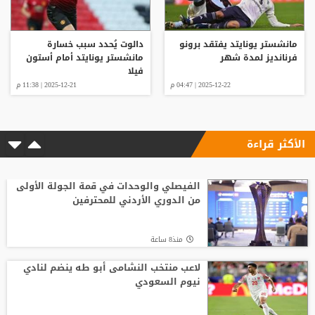
مانشستر يونايتد يفتقد برونو
دالوت يُحدد سبب خسارة
فرنانديز لمدة شهر
مانشستر يونايتد أمام أستون
فيلا
2025-12-22 | 04:47 م
2025-12-21 | 11:38 م
الأكثر قراءة
الفيصلي والوحدات في قمة الجولة الأولى
من الدوري الأردني للمحترفين
منذ8 ساعة
لاعب منتخب النشامى أبو طه ينضم لنادي
نيوم السعودي