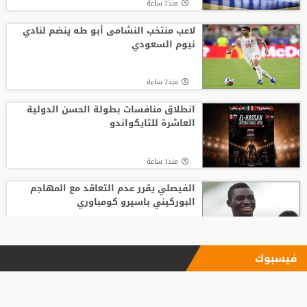
منذ2 ساعة
لاعب منتخب النشامى أبو طه ينضم لنادي
نيوم السعودي
منذ2 ساعة
انطلاق منافسات بطولة الحسن الدولية
العاشرة للتايكواندو
منذ1 ساعة
الفيصلي يقرر عدم التعاقد مع المهاجم
البوركيني باسيرو كومباوري
منذ2 ساعة
فيسبوك
"اليويفا" يؤكد دفع مستحقات نهاية الخدمة
لموظفة ارتبطت بعلاقة مزعومة مع إنفانتينو