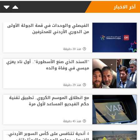
آخر الاخبار
منذ4 ساعة
الاتحاد الإنجليزي يقر قواعد جديدة بعد
مأساة وفاة لاعب شاب
الفيصلي والوحدات في قمة الجولة الأولى
من الدوري الأردني للمحترفين
منذ3 ساعة
منذ 20 دقيقة
الاتحاد يواصل صدارة الدوري النسوي تحت 14
"السند الذي صنع الأسطورة".. أول ناد يعزي
ميسي في وفاة والده
منذ2 ساعة
منذ 29 دقيقة
وفاة والد ليونيل ميسي عن 68 عاما
مع انطلاق الموسم الكروي.. تطبيق تقنية
حكم الفيديو المساعد لأول مرة
منذ4 ساعة
منذ 45 دقيقة
4 أندية تتنافس على كأس السوبر الأردني..
الفيصلي يواجه الوحدات والرمثا يلتقي