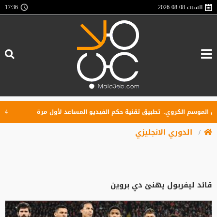
السبت
2026-08-08
17:36
وسم الكروي.. تطبيق تقنية حكم الفيديو المساعد لأول مرة
4 أندية تتنافس على كأس السوبر الأردني.. الفيصلي يواجه الوحدات والرمثا يلتقي الحسين
الدوري الانجليزي
قائد ليفربول يهنئ دي بروين