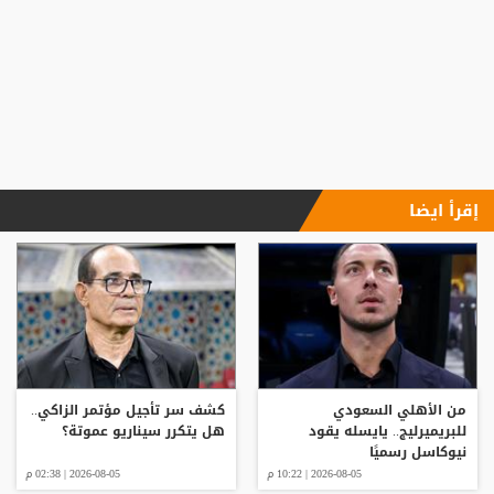
إقرأ ايضا
من الأهلي السعودي
كشف سر تأجيل مؤتمر الزاكي..
للبريميرليج.. يايسله يقود
هل يتكرر سيناريو عموتة؟
نيوكاسل رسميًا
2026-08-05 | 10:22 م
2026-08-05 | 02:38 م