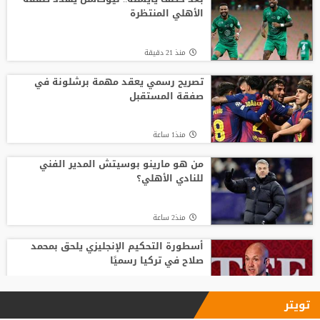
الأهلي المنتظرة
منذ23 ساعة
منذ 21 دقيقة
بعد حسم صفقة صلاح.. طرابزون سبور يكثف
ضغطه لضم نجم الهلال
تصريح رسمي يعقد مهمة برشلونة في
صفقة المستقبل
منذ21 ساعة
منذ1 ساعة
الصاعقة تضرب الملعب مباشرة.. وفاة لاعب
شاب أمام أعين الجماهير
من هو مارينو بوسيتش المدير الفني
للنادي الأهلي؟
منذ19 ساعة
منذ2 ساعة
أسطورة التحكيم الإنجليزي يلحق بمحمد
صلاح في تركيا رسميًا
منذ2 ساعة
تويتر