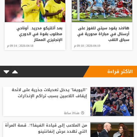
هالاند يقود سيتي للفوز على
بعد أتلتيكو مدريد.. أوناحي
أرسنال في مباراة محورية في
مطلوب بقوة في الدوري
سباق اللقب
الإنجليزي الممتاز
2026-04-19 | 09:18 م
2026-04-18 | 09:14 م
الأكثر قراءة
"اليويفا" يدخل تعديلات جذرية على لائحة
إيقاف اللاعبين بسبب تراكم الإنذارات
منذ20 ساعة
من الملاعب إلى قيادة الفيفا؟!.. قصة المرأة
التي تهدد عرش إنفانتينو