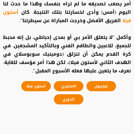
أمر يصعب تصديقه ما لم تراه بنفسك وهذا ما حدث ⁠لنا
اليوم (أمس) وأدى لخسارتنا بتلك النتيجة. كان
أستون
فيلا
الفريق الأفضل وخرجت المباراة عن سيطرتنا".
وأكمل "لا يتعلق الأمر بي أو بمدى إحباطي، بل إنه محبط
للجميع، للاعبين ⁠والطاقم الفني وبالتأكيد المشجعين. في
كرة القدم يمكن أن تنزلق (دومينيك سوبوسلاي في
الهدف الثاني لأستون فيلا)، لكن هذا أمر مؤسف للغاية.
نعرف ما يتعين عليها فعله الأسبوع المقبل".
ليفربول
الانجليزي
أستون فيلا
الدوري