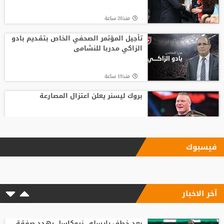
منذ20 ساعة
تأجيل المؤتمر الصحفي الخاص بتقديم بادو
الزاكي مدربا للنشامى
منذ19 ساعة
بروك ليسنر يعلن اعتزال المصارعة
منذ17 ساعة
فيسبوك
بعد رفض السعودية.. نادٍ فرنسي يتوصل
لاتفاق مع هيثم حسن
آخر الاخبار
منذ4 ساعة
6 أسئلة محورية تنتظر بادو الزاكي مع منتخب
الأردن
بعد خطف يايسله.. نيوكاسل يهدد صفقة